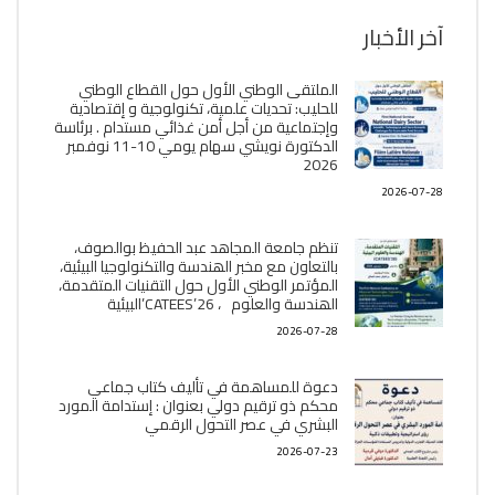
آخر الأخبار
الملتقى الوطني الأول حول القطاع الوطني
للحليب: تحديات علمية، تكنولوجية و إقتصادية
وإجتماعية من أجل أمن غذائي مستدام . برئاسة
الدكتورة نويشي سهام يومي 10-11 نوفمبر
2026
2026-07-28
تنظم جامعة المجاهد عبد الحفيظ بوالصوف،
بالتعاون مع مخبر الھندسة والتكنولوجيا البیئیة،
المؤتمر الوطني الأول حول التقنيات المتقدمة،
الھندسة والعلوم ، CATEES’26’البیئية
2026-07-28
دعوة للمساهمة في تأليف كتاب جماعي
محكم ذو ترقيم دولي بعنوان : إستدامة المورد
البشري في عصر التحول الرقمي
2026-07-23