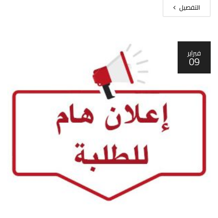
التفصيل
فبراير
09