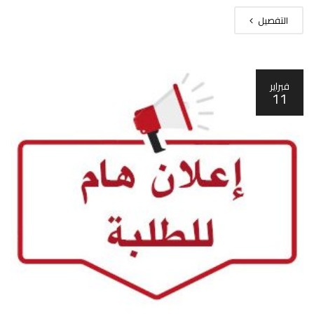
التفصيل
فبراير
11