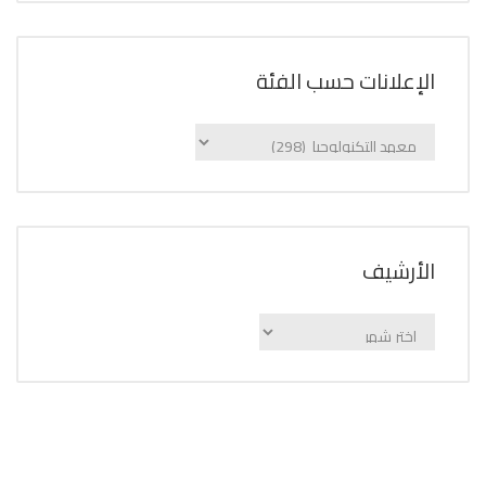
الإعلانات حسب الفئة
الإعلانات
حسب
الفئة
اﻷرشيف
اﻷرشيف