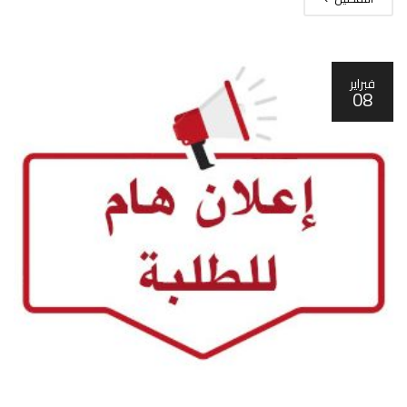
فبراير
08