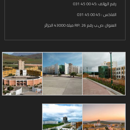
رقم الهاتف :45 00 45 031
الفاكس : 45 00 45 031
العنوان :ص.ب رقم 26 .RP ميلة 43000 الجزائر