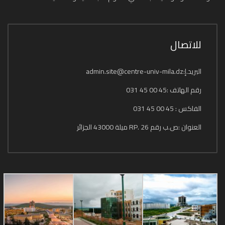
للاتصال
البريد.إ:admin.site@centre-univ-mila.dz
رقم الهاتف :45 00 45 031
الفاكس : 45 00 45 031
العنوان :ص.ب رقم 26 .RP ميلة 43000 الجزائر