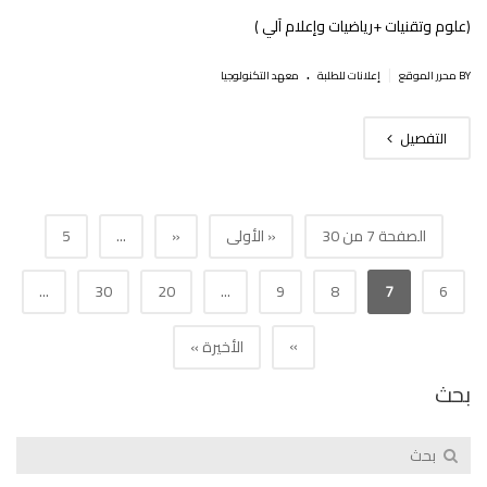
(علوم وتقنيات +رياضيات وإعلام آلي )
.
|
BY محرر الموقع
إعلانات للطلبة
معهد التكنولوجيا
التفصيل
الصفحة 7 من 30
« الأولى
«
...
5
...
30
20
...
9
8
7
6
»
الأخيرة »
بحث