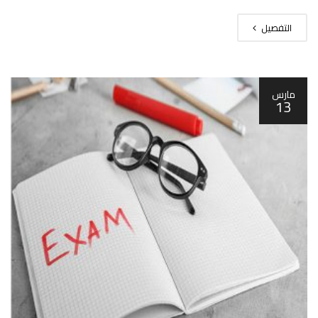
التفصيل
مارس
13