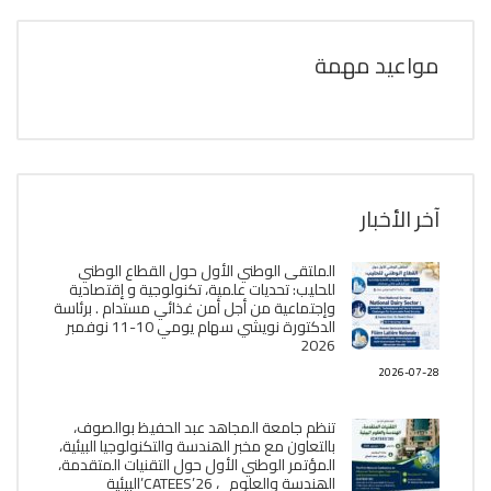
مواعيد مهمة
آخر الأخبار
الملتقى الوطني الأول حول القطاع الوطني
للحليب: تحديات علمية، تكنولوجية و إقتصادية
وإجتماعية من أجل أمن غذائي مستدام . برئاسة
الدكتورة نويشي سهام يومي 10-11 نوفمبر
2026
2026-07-28
تنظم جامعة المجاهد عبد الحفيظ بوالصوف،
بالتعاون مع مخبر الھندسة والتكنولوجيا البیئیة،
المؤتمر الوطني الأول حول التقنيات المتقدمة،
الھندسة والعلوم ، CATEES’26’البیئية