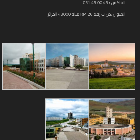
الفاكس : 45 00 45 031
العنوان :ص.ب رقم 26 .RP ميلة 43000 الجزائر