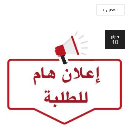
التفصيل
فبراير
10