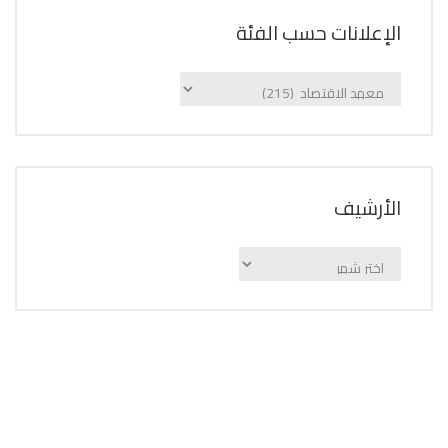
الإعلانات حسب الفئة
الإعلانات
حسب
الفئة
اﻷرشيف
اﻷرشيف