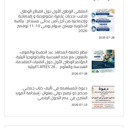
الملتقى الوطني الأول حول القطاع الوطني
للحليب: تحديات علمية، تكنولوجية و إقتصادية
وإجتماعية من أجل أمن غذائي مستدام . برئاسة
الدكتورة نويشي سهام يومي 10-11 نوفمبر
2026
2026-07-28
تنظم جامعة المجاهد عبد الحفيظ بوالصوف،
بالتعاون مع مخبر الھندسة والتكنولوجيا البیئیة،
المؤتمر الوطني الأول حول التقنيات المتقدمة،
الھندسة والعلوم ، CATEES’26’البیئية
2026-07-28
دعوة للمساهمة في تأليف كتاب جماعي
محكم ذو ترقيم دولي بعنوان : إستدامة المورد
البشري في عصر التحول الرقمي
2026-07-23