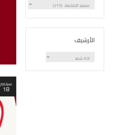
الإعلانات
حسب
الفئة
اﻷرشيف
اﻷرشيف
سبتمبر
18