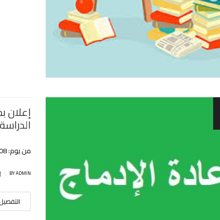
إعلان ب
الدراسة
من يوم: 08 سبتمبر إلى 13 سبتمبر 2022م
|
BY ADMIN
إ
التفصيل