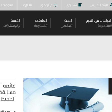
هيئة التدريس
شكاوي
م.ألومني
English
Français
الدراسات في التدرج
البحث
العلاقات
التنمية
البيداغوجيا
العـلـمي
الخــــارجية
و اﻹستشراف
قائمة ا
الحفيظ 
مسابقة الدكتو