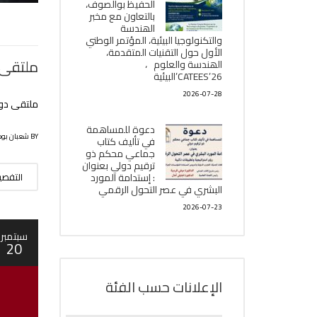
الحفيظ بوالصوف،
بالتعاون مع مخبر
الھندسة
والتكنولوجيا البیئیة، المؤتمر الوطني
الأول حول التقنيات المتقدمة،
ملتقى دولي ح
الھندسة والعلوم ،
CATEES’26’البیئية
2026-07-28
ملتقى دو
دعوة للمساهمة
BY شعبان بوحلوفة
في تأليف كتاب
جماعي محكم ذو
ترقيم دولي بعنوان
: إستدامة المورد
التفص
البشري في عصر التحول الرقمي
2026-07-23
سبتمبر
20
الإعلانات حسب الفئة