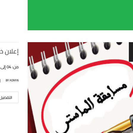
إعلان خاص 
من: 04 إلى 10 سبتمبر 2022 عبر الخط
|
BY ADMIN
إ
التفصيل