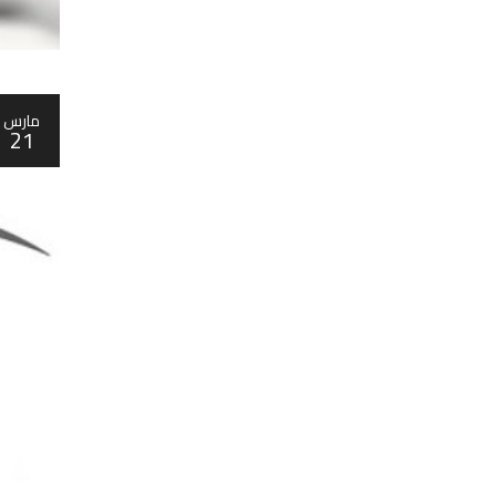
مارس
21