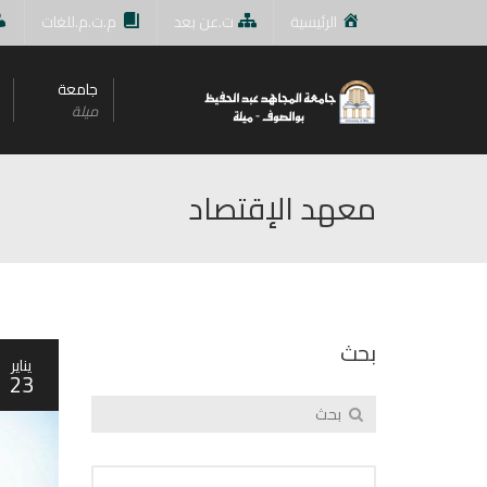
الرئيسية
ت.عن بعد
م.ت.م.للغات
جامعة
ميلة
معهد الإقتصاد
بحث
يناير
23