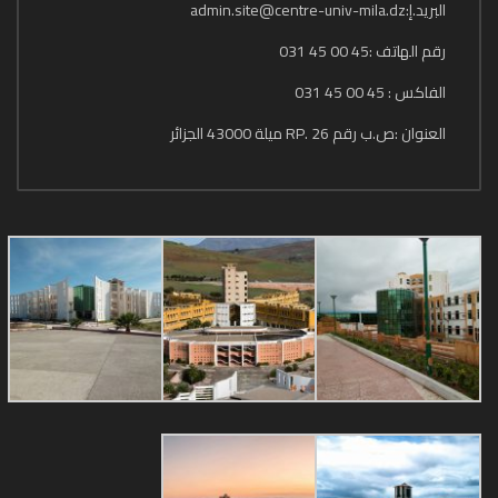
البريد.إ:admin.site@centre-univ-mila.dz
رقم الهاتف :45 00 45 031
الفاكس : 45 00 45 031
العنوان :ص.ب رقم 26 .RP ميلة 43000 الجزائر