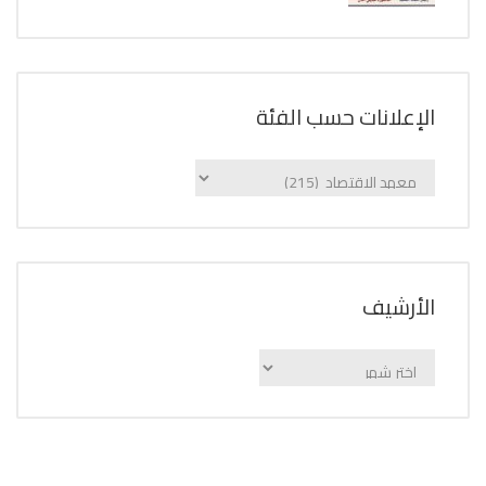
الإعلانات حسب الفئة
الإعلانات
حسب
الفئة
اﻷرشيف
اﻷرشيف