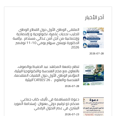
آخر الأخبار
الملتقى الوطني الأول حول القطاع الوطني
للحليب: تحديات علمية، تكنولوجية و إقتصادية
وإجتماعية من أجل أمن غذائي مستدام . برئاسة
الدكتورة نويشي سهام يومي 10-11 نوفمبر
2026
2026-07-28
تنظم جامعة المجاهد عبد الحفيظ بوالصوف،
بالتعاون مع مخبر الھندسة والتكنولوجيا البیئیة،
المؤتمر الوطني الأول حول التقنيات المتقدمة،
الھندسة والعلوم ، CATEES’26’البیئية
2026-07-28
دعوة للمساهمة في تأليف كتاب جماعي
محكم ذو ترقيم دولي بعنوان : إستدامة المورد
البشري في عصر التحول الرقمي
2026-07-23