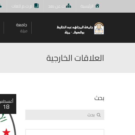
الرئيسية
ت.عن بعد
م.ت.م.للغات
جامعة
ميلة
العلاقات الخارجية
بحث
أغسطس
18