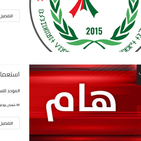
التفصيل
استعمال
الموحد للتس
BY شعبان بوحلوفة
التفصيل