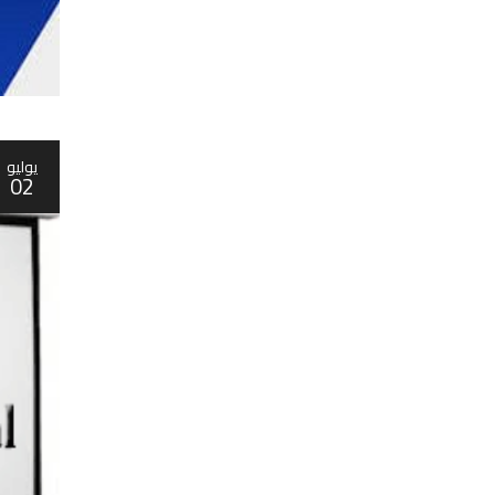
يوليو
02