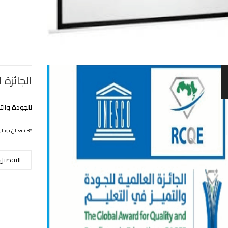
الجائزة 
للجودة والت
BY شعبان بوحلوفة
التفصيل