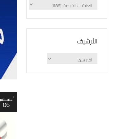
الإعلانات
حسب
الفئة
اﻷرشيف
اﻷرشيف
أغسطس
06