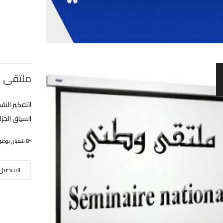
ملتقى 
التفكير الن
السياق الجزائري؟ يو
BY شعبان بوحلوفة
التفصيل