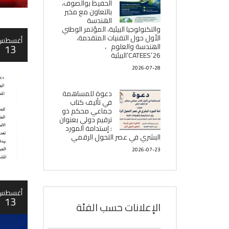
الحفيظ بوالصوف،
بالتعاون مع مخبر
الھندسة
والتكنولوجيا البیئیة، المؤتمر الوطني
الأول حول التقنيات المتقدمة،
أغسطس
الھندسة والعلوم ،
13
CATEES’26’البیئية
2026-07-28
دعوة للمساهمة
في تأليف كتاب
جماعي محكم ذو
ترقيم دولي بعنوان
: إستدامة المورد
البشري في عصر التحول الرقمي
2026-07-23
أغسطس
13
الإعلانات حسب الفئة