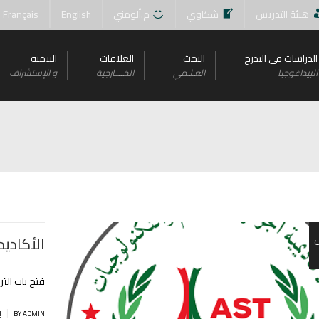
هيئة التدريس
شكاوي
م.ألومني
English
Français
الدراسات في التدرج
البحث
العلاقات
التنمية
البيداغوجيا
العـلـمي
الخــــارجية
و اﻹستشراف
الأكاديم
فتح باب التر
|
BY ADMIN
إ