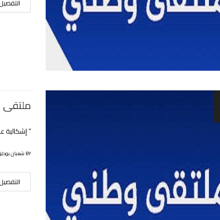
التفصيل
ملتقى 
” إشكالية علمية
BY شعبان بوحلوفة
التفصيل