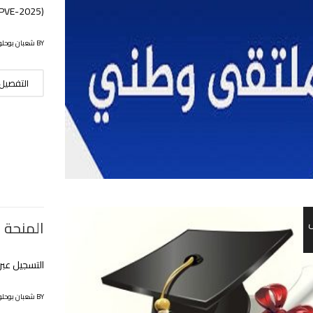
(SNDBSEPVE-2025)
BY شعبان بوحلوفة
التفصيل
المنحة ا
التسجيل عبر الخط قب
BY شعبان بوحلوفة