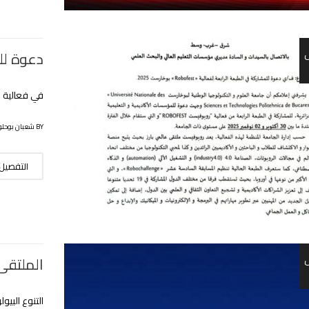
دعوة لل
في فعالية ROBOFEST 2025 – بوخارست
BY شعبان بوحلوفة
التفصيل
الملتقى
التنوع البيو