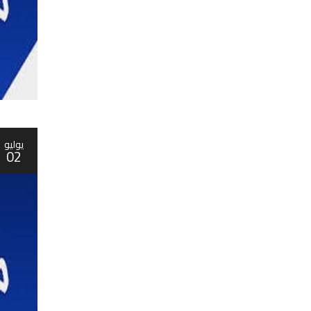
يوليو
02