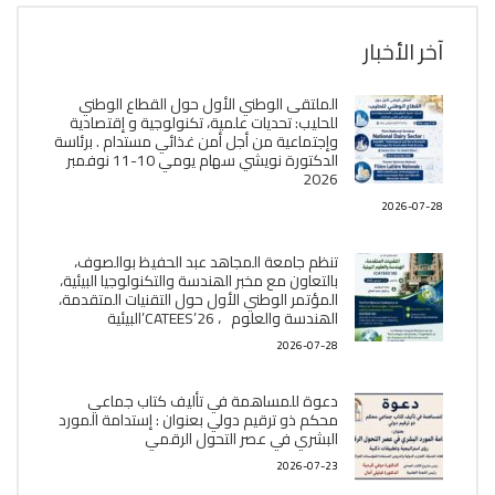
آخر الأخبار
الملتقى الوطني الأول حول القطاع الوطني
للحليب: تحديات علمية، تكنولوجية و إقتصادية
وإجتماعية من أجل أمن غذائي مستدام . برئاسة
الدكتورة نويشي سهام يومي 10-11 نوفمبر
2026
2026-07-28
تنظم جامعة المجاهد عبد الحفيظ بوالصوف،
بالتعاون مع مخبر الھندسة والتكنولوجيا البیئیة،
المؤتمر الوطني الأول حول التقنيات المتقدمة،
الھندسة والعلوم ، CATEES’26’البیئية
2026-07-28
دعوة للمساهمة في تأليف كتاب جماعي
محكم ذو ترقيم دولي بعنوان : إستدامة المورد
البشري في عصر التحول الرقمي
2026-07-23