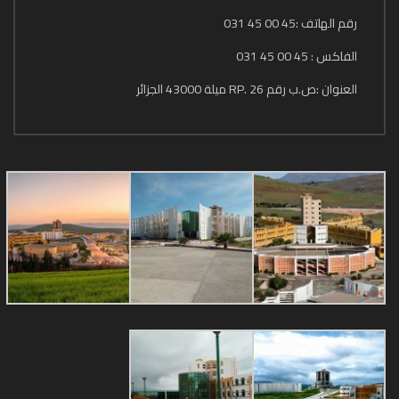
رقم الهاتف :45 00 45 031
الفاكس : 45 00 45 031
العنوان :ص.ب رقم 26 .RP ميلة 43000 الجزائر