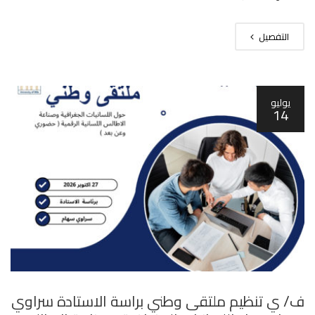
التفصيل
يوليو
14
ف/ ي تنظيم ملتقى وطني براسة الاستادة سراوي