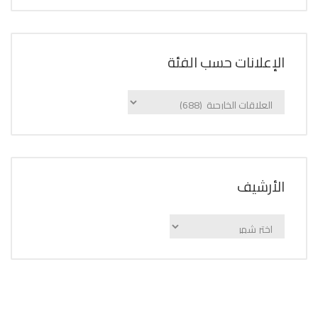
الإعلانات حسب الفئة
الإعلانات
حسب
الفئة
اﻷرشيف
اﻷرشيف