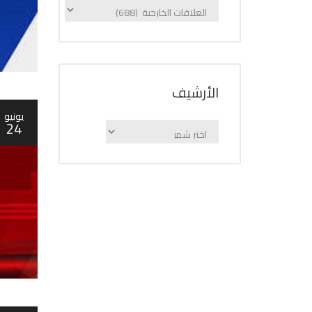
الإعلانات
حسب
الفئة
اﻷرشيف
يونيو
24
اﻷرشيف