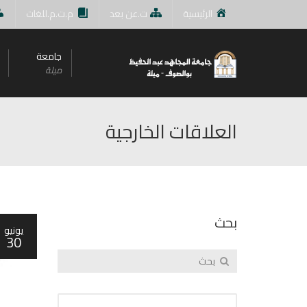
الرئيسية
ت.عن بعد
م.ت.م.للغات
جامعة
ميلة
العلاقات الخارجية
بحث
يونيو
30