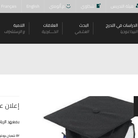
هيئة التدريس
شكاوي
م.ألومني
English
Français
الدراسات في التدرج
البحث
العلاقات
التنمية
البيداغوجيا
العـلـمي
الخــــارجية
و اﻹستشراف
إعلان ع
بمعهد الرياضيات
BY شعبان بوحلوفة