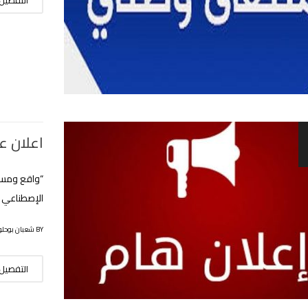
اعلان عن
“واقع ومست
الإصطناعي الى تاريخ
BY شعبان بوحلوفة
التفصيل