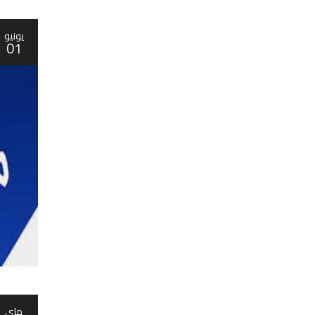
يونيو
01
ماي