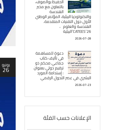
الحفيظ بوالصوف،
بالتعاون مع مخبر
الھندسة
والتكنولوجيا البیئیة، المؤتمر الوطني
الأول حول التقنيات المتقدمة،
الھندسة والعلوم ،
CATEES’26’البیئية
2026-07-28
دعوة للمساهمة
في تأليف كتاب
جماعي محكم ذو
يونيو
ترقيم دولي بعنوان
26
: إستدامة المورد
البشري في عصر التحول الرقمي
2026-07-23
الإعلانات حسب الفئة