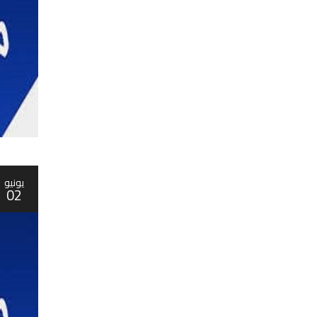
يونيو
02