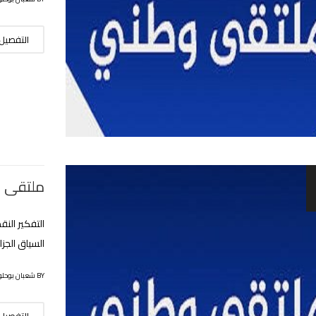
التفصيل
ملتقى و
التفكير الن
السياق الجزائري؟ يو
BY شعبان بوحلوفة
التفصيل