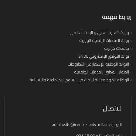
روابط مهمة
وزارة التعليم العالي و البحث العلمي
بوابة المنصات الرقمية الوزارية
جامعات جزائرية
بوابة التوثيق الإلكتروني SNDL
البوابة الوطنية للإشعار عن الأطروحات
الديوان الوطني للخدمات الجامعية
الوكالة الموضوعاتية للبحث في العلوم الاجتماعية والانسانية
للاتصال
البريد.إ:admin.site@centre-univ-mila.dz
رقم الهاتف :45 00 45 031