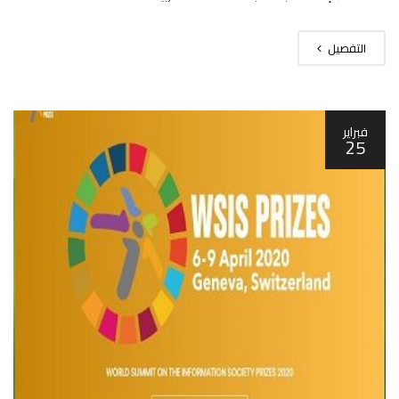
التفصيل
فبراير
25