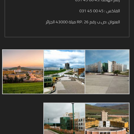
الفاكس : 45 00 45 031
العنوان :ص.ب رقم 26 .RP ميلة 43000 الجزائر