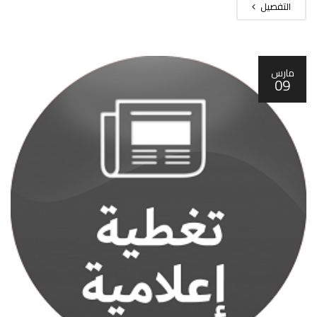
التفصيل
مارس
09