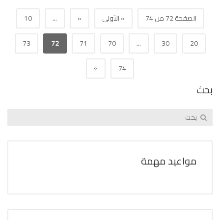
الصفحة 72 من 74
« الأولى
«
...
10
73
72
71
70
...
30
20
»
74
بحث
مواعيد مهمة