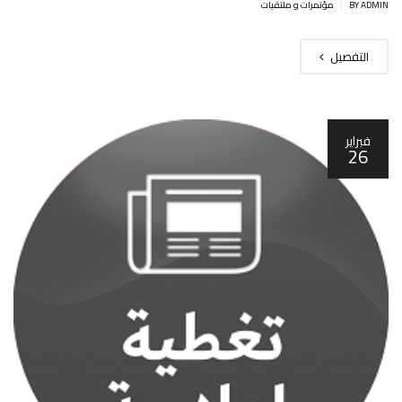
|
BY ADMIN
مؤتمرات و ملتقيات
التفصيل
فبراير
26