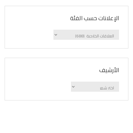
الإعلانات حسب الفئة
الإعلانات
حسب
الفئة
اﻷرشيف
اﻷرشيف