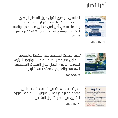
آخر الأخبار
الملتقى الوطني الأول حول القطاع الوطني
للحليب: تحديات علمية، تكنولوجية و إقتصادية
وإجتماعية من أجل أمن غذائي مستدام . برئاسة
الدكتورة نويشي سهام يومي 10-11 نوفمبر
2026
2026-07-28
تنظم جامعة المجاهد عبد الحفيظ بوالصوف،
بالتعاون مع مخبر الھندسة والتكنولوجيا البیئیة،
المؤتمر الوطني الأول حول التقنيات المتقدمة،
الھندسة والعلوم ، CATEES’26’البیئية
2026-07-28
دعوة للمساهمة في تأليف كتاب جماعي
محكم ذو ترقيم دولي بعنوان : إستدامة المورد
البشري في عصر التحول الرقمي
2026-07-23