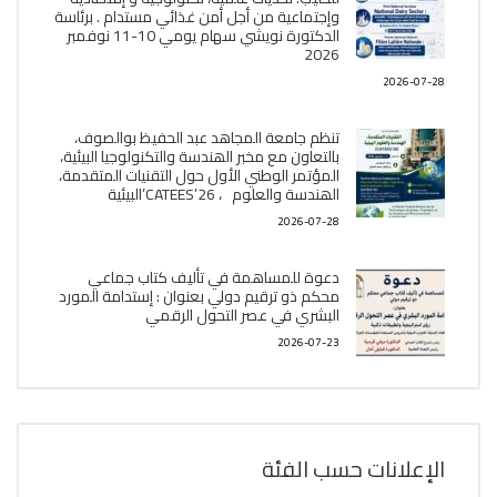
وإجتماعية من أجل أمن غذائي مستدام . برئاسة
الدكتورة نويشي سهام يومي 10-11 نوفمبر
2026
2026-07-28
تنظم جامعة المجاهد عبد الحفيظ بوالصوف،
بالتعاون مع مخبر الھندسة والتكنولوجيا البیئیة،
المؤتمر الوطني الأول حول التقنيات المتقدمة،
الھندسة والعلوم ، CATEES’26’البیئية
2026-07-28
دعوة للمساهمة في تأليف كتاب جماعي
محكم ذو ترقيم دولي بعنوان : إستدامة المورد
البشري في عصر التحول الرقمي
2026-07-23
الإعلانات حسب الفئة