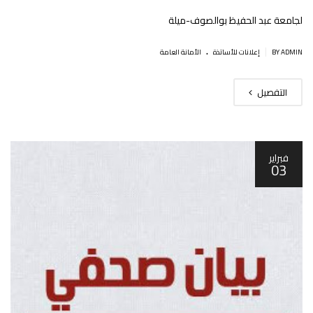
لجامعة عبد الحفيظ بوالصوف-ميلة
.
|
BY ADMIN
إعلانات للأساتذة
اﻷمانة العامة
التفصيل
فبراير
03