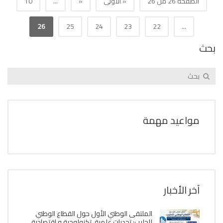
الصفحة 26 من 26
« الأولى
«
...
10
26
25
24
23
22
...
بحث
مواعيد مهمة
آخر الأخبار
الملتقى الوطني الأول حول القطاع الوطني
للحليب: تحديات علمية، تكنولوجية و إقتصادية