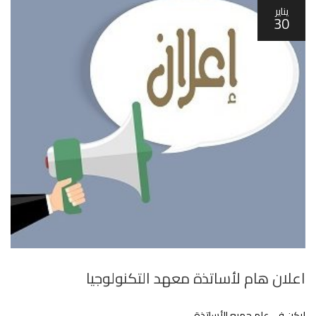
يناير
30
اعلان هام لأساتذة معهد التكنولوجيا
ليكن في علم جميع الأساتذة ….