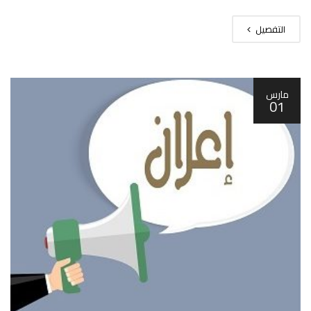
التفصيل
مارس
01