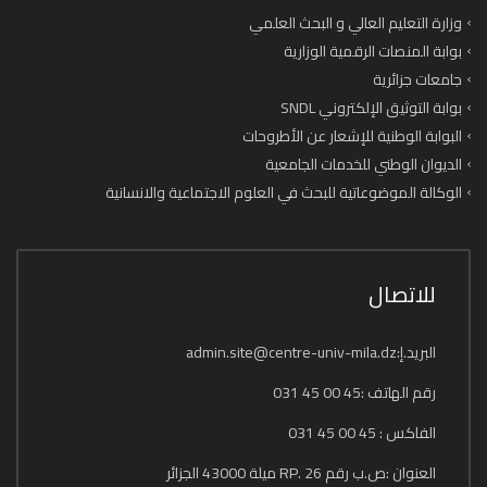
وزارة التعليم العالي و البحث العلمي
بوابة المنصات الرقمية الوزارية
جامعات جزائرية
بوابة التوثيق الإلكتروني SNDL
البوابة الوطنية للإشعار عن الأطروحات
الديوان الوطني للخدمات الجامعية
الوكالة الموضوعاتية للبحث في العلوم الاجتماعية والانسانية
للاتصال
البريد.إ:admin.site@centre-univ-mila.dz
رقم الهاتف :45 00 45 031
الفاكس : 45 00 45 031
العنوان :ص.ب رقم 26 .RP ميلة 43000 الجزائر