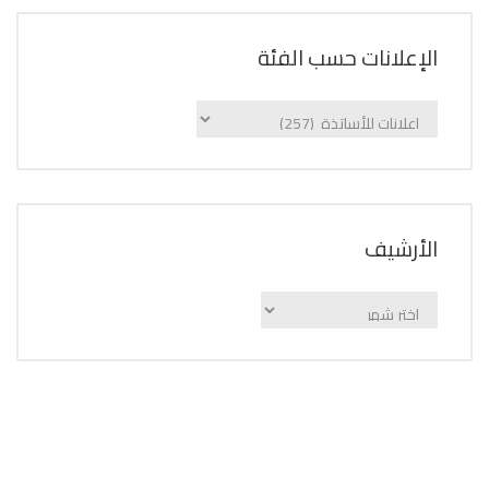
الإعلانات حسب الفئة
الإعلانات
حسب
الفئة
اﻷرشيف
اﻷرشيف