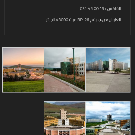
الفاكس : 45 00 45 031
العنوان :ص.ب رقم 26 .RP ميلة 43000 الجزائر