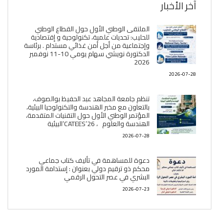
آخر الأخبار
الملتقى الوطني الأول حول القطاع الوطني
للحليب: تحديات علمية، تكنولوجية و إقتصادية
وإجتماعية من أجل أمن غذائي مستدام . برئاسة
الدكتورة نويشي سهام يومي 10-11 نوفمبر
2026
2026-07-28
تنظم جامعة المجاهد عبد الحفيظ بوالصوف،
بالتعاون مع مخبر الھندسة والتكنولوجيا البیئیة،
المؤتمر الوطني الأول حول التقنيات المتقدمة،
الھندسة والعلوم ، CATEES’26’البیئية
2026-07-28
دعوة للمساهمة في تأليف كتاب جماعي
محكم ذو ترقيم دولي بعنوان : إستدامة المورد
البشري في عصر التحول الرقمي
2026-07-23