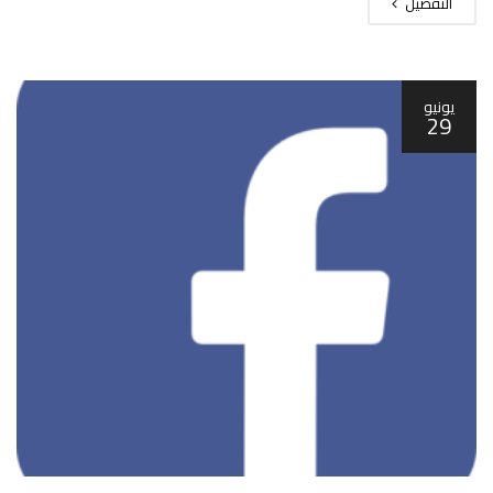
التفصيل
يونيو
29