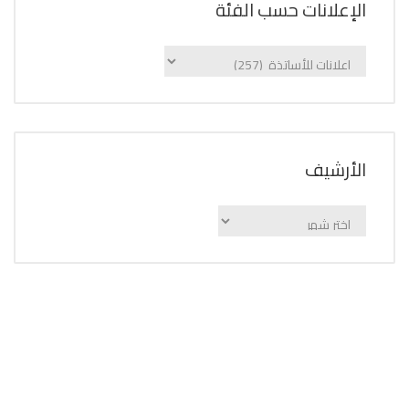
الإعلانات حسب الفئة
الإعلانات
حسب
الفئة
اﻷرشيف
اﻷرشيف