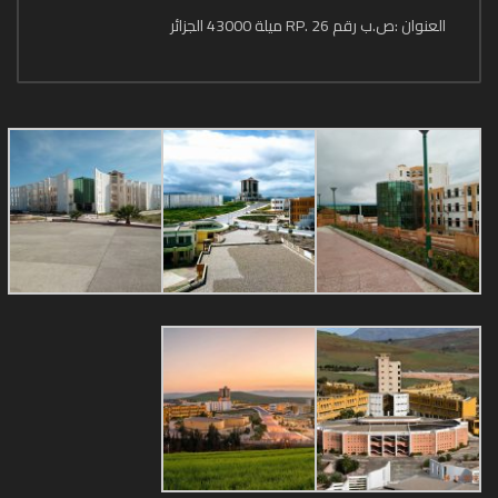
العنوان :ص.ب رقم 26 .RP ميلة 43000 الجزائر