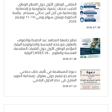
الملتقى الوطني الأول حول القطاع الوطني
للحليب: تحديات علمية، تكنولوجية و إقتصادية
وإجتماعية من أجل أمن غذائي مستدام . برئاسة
الدكتورة نويشي سهام يومي 10-11 نوفمبر
2026
2026-07-28
تنظم جامعة المجاهد عبد الحفيظ بوالصوف،
بالتعاون مع مخبر الھندسة والتكنولوجيا البیئیة،
المؤتمر الوطني الأول حول التقنيات المتقدمة،
الھندسة والعلوم ، CATEES’26’البیئية
2026-07-28
دعوة للمساهمة في تأليف كتاب جماعي
محكم ذو ترقيم دولي بعنوان : إستدامة المورد
البشري في عصر التحول الرقمي
2026-07-23