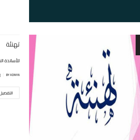
تهنئة
للأساتذة الن
|
BY ADMIN
إ
التفصيل