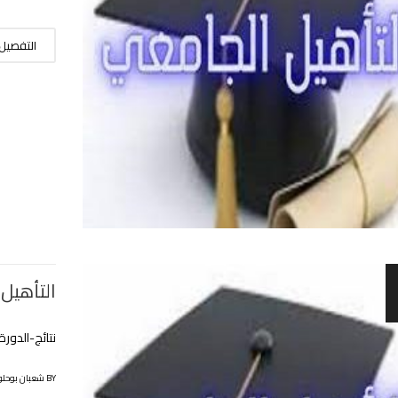
التفصيل
التأهيل
نتائج-الدورة 7 للتأهيل الجامعي قرار-رقم-707-14-7-
BY شعبان بوحلوفة