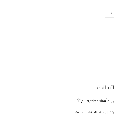
لأساتذة
 رتبة أستاذ محاضر قسم “أ”
.
|
إعلانات للأساتذة
الجامعة