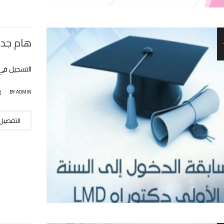
هام جدا 
التسجيل في 
|
BY ADMIN
إ
التفصيل