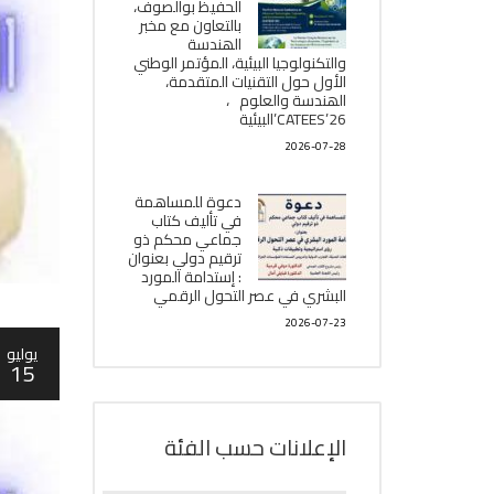
الحفيظ بوالصوف،
بالتعاون مع مخبر
الھندسة
والتكنولوجيا البیئیة، المؤتمر الوطني
الأول حول التقنيات المتقدمة،
الھندسة والعلوم ،
CATEES’26’البیئية
2026-07-28
دعوة للمساهمة
في تأليف كتاب
جماعي محكم ذو
ترقيم دولي بعنوان
: إستدامة المورد
البشري في عصر التحول الرقمي
2026-07-23
يوليو
15
الإعلانات حسب الفئة