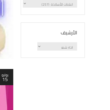
الإعلانات
حسب
الفئة
اﻷرشيف
اﻷرشيف
يوليو
15