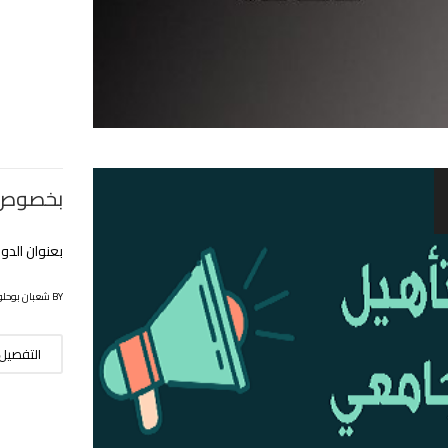
بخصوص ت
بعنوان الدورة 52 للترقية إلى رتبة أستاذ و كذا الدورة 7 للت
BY شعبان بوحلوفة
التفصيل