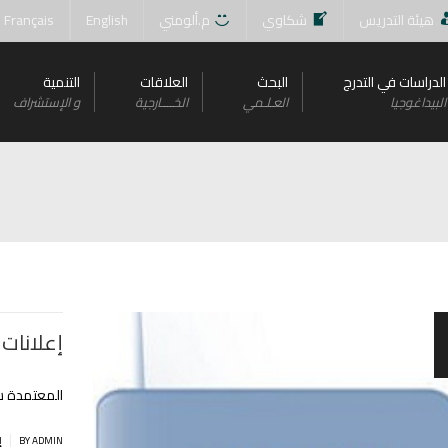
هيئة التدريس
شكاوي
م.ألومني
English
Français
الدراسات في التدرج
البحث
العلاقات
التنمية
البيداغوجيا
العـلـمي
الخــــارجية
و اﻹستشراف
إعلانات خ
المعتمدة سنة 2023 و دورة 20
|
BY ADMIN
إ