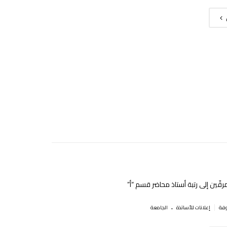
رقّين إلى رتبة أستاذ محاضر قسم “أ”
.
|
إعلانات للأساتذة
الجامعة