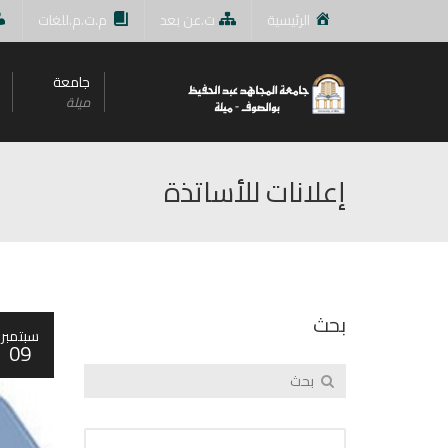
الرئيسية
ت.عن بعد
م.ت.م.للغات
جامعة
ميلة
إعلانات للأساتذة
بحث
سبتمبر
09