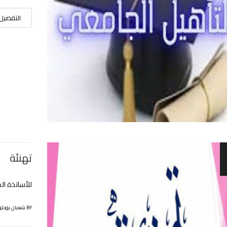
التفصيل
تهنئة
للأساتذة الم
BY شعبان بوحلوفة