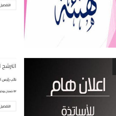
التفصيل
الترشح 
نائب رئيس ال
BY شعبان بوحلوفة
التفصيل