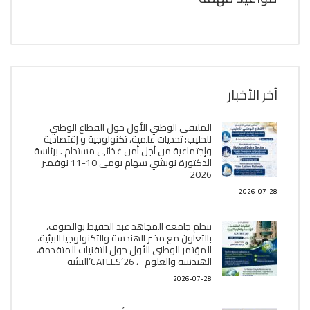
آخر الأخبار
الملتقى الوطني الأول حول القطاع الوطني
للحليب: تحديات علمية، تكنولوجية و إقتصادية
وإجتماعية من أجل أمن غذائي مستدام . برئاسة
الدكتورة نويشي سهام يومي 10-11 نوفمبر
2026
2026-07-28
تنظم جامعة المجاهد عبد الحفيظ بوالصوف،
بالتعاون مع مخبر الھندسة والتكنولوجيا البیئیة،
المؤتمر الوطني الأول حول التقنيات المتقدمة،
الھندسة والعلوم ، CATEES’26’البیئية
2026-07-28