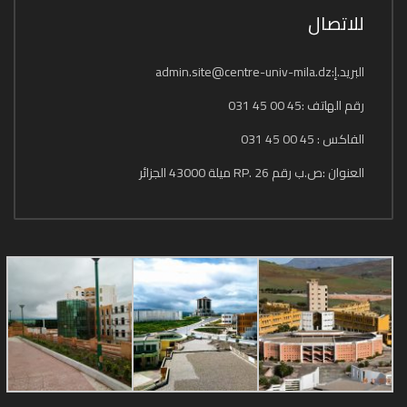
للاتصال
البريد.إ:admin.site@centre-univ-mila.dz
رقم الهاتف :45 00 45 031
الفاكس : 45 00 45 031
العنوان :ص.ب رقم 26 .RP ميلة 43000 الجزائر