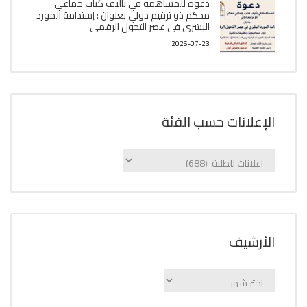
دعوة للمساهمة في تأليف كتاب جماعي
محكم ذو ترقيم دولي بعنوان : إستدامة المورد
البشري في عصر التحول الرقمي
2026-07-23
الإعلانات حسب الفئة
الإعلانات
حسب
الفئة
اﻷرشيف
اﻷرشيف