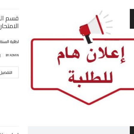
قسم الل
الامتحا
لطلبة السنة 
|
BY ADMIN
إ
التفصيل