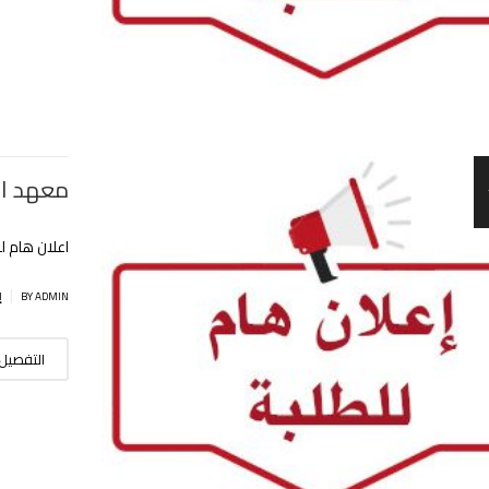
معهد ال
اعلان هام للطل
|
BY ADMIN
إ
التفصيل