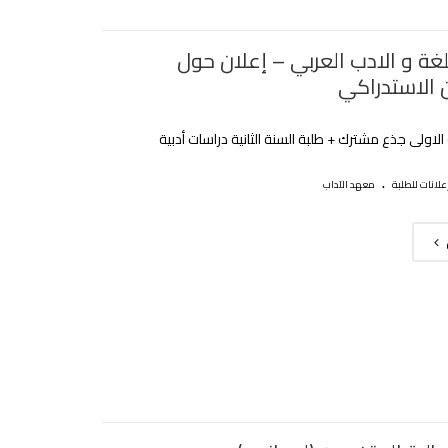
غة و الادب العربي – إعلان حول
ن الاستدراكي
الاولى جذع مشترك + طلبة السنة الثانية دراسات أدبية
.
علانات للطلبة
معهد الآداب