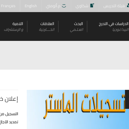
هيئة التدريس
شكاوي
م.ألومني
English
Français
الدراسات في التدرج
البحث
العلاقات
التنمية
البيداغوجيا
العـلـمي
الخــــارجية
و اﻹستشراف
إعلان خاص 
تمديد الآجال