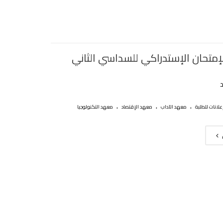
اﻹمتحان اﻹستدراكي للسداسي الثاني
.
.
.
علانات للطلبة
معهد الآداب
معهد الإقتصاد
معهد التكنولوجيا