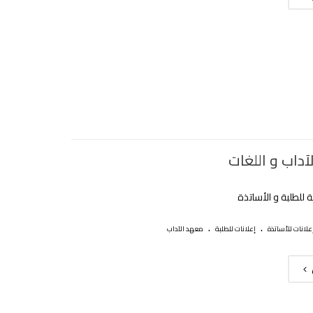
آداب و اللغات
ة للطلبة و اﻷساتذة
.
.
علانات للأساتذة
إعلانات للطلبة
معهد الآداب