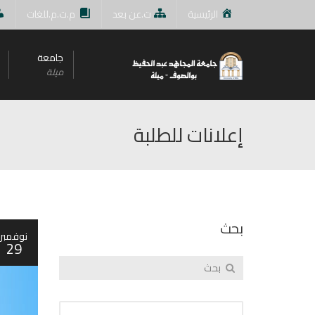
الرئيسية
ت.عن بعد
م.ت.م.للغات
جامعة
ميلة
إعلانات للطلبة
بحث
نوفمبر
29