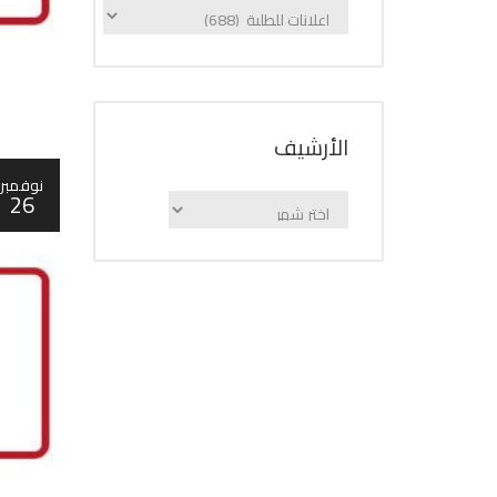
الإعلانات
حسب
الفئة
اﻷرشيف
نوفمبر
26
اﻷرشيف