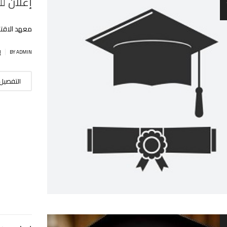
إعلان لل
معهد الاقت
|
BY ADMIN
إ
التفصيل