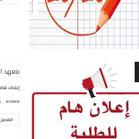
معهد ال
إعلانات هام
|
BY ADMIN
إ
التفصيل