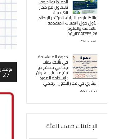
الحفيظ بوالصوف،
بالتعاون مع مخبر
الھندسة
والتكنولوجيا البیئیة، المؤتمر الوطني
الأول حول التقنيات المتقدمة،
الھندسة والعلوم ،
CATEES’26’البیئية
2026-07-28
دعوة للمساهمة
في تأليف كتاب
جماعي محكم ذو
نوفمبر
ترقيم دولي بعنوان
27
: إستدامة المورد
البشري في عصر التحول الرقمي
2026-07-23
الإعلانات حسب الفئة