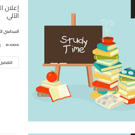
إعلان ال
الآلي
السداسي الأول 
|
BY ADMIN
إ
التفصيل