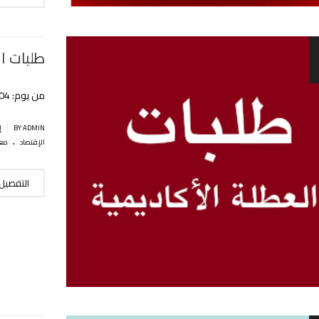
طلبات العط
من يوم: 04 سبتمبر إلى 03 نوفمبر 2022
|
BY ADMIN
إ
.
الإقتصاد
معه
التفصيل