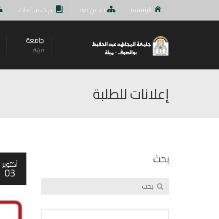
الرئيسية
ت.عن بعد
م.ت.م.للغات
جامعة
ميلة
إعلانات للطلبة
بحث
أكتوبر
03