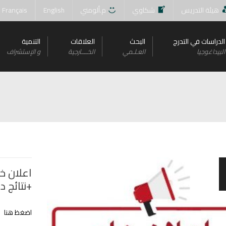
هيئة التدريس
شكاوي
م.ألومني
English
Français
الدراسات في التدرج
البحث
العلاقات
التنمية
البيداغوجيا
العـلـمي
الخــــارجية
و اﻹستشراف
اعلان خا
+نتائج 
اضغظ هنا