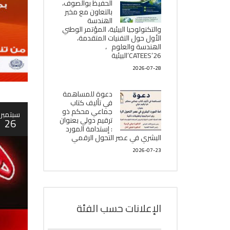
الحفيظ بوالصوف،
بالتعاون مع مخبر
الھندسة
والتكنولوجيا البیئیة، المؤتمر الوطني
الأول حول التقنيات المتقدمة،
الھندسة والعلوم ،
CATEES’26’البیئية
2026-07-28
دعوة للمساهمة
في تأليف كتاب
جماعي محكم ذو
سبتمبر
ترقيم دولي بعنوان
26
: إستدامة المورد
البشري في عصر التحول الرقمي
2026-07-23
الإعلانات حسب الفئة