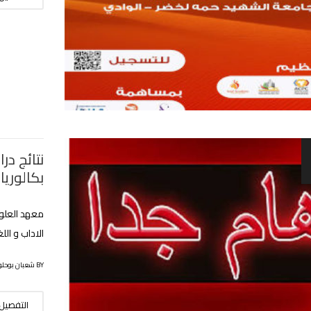
نتائج در
بكالوريا قب
معهد العلوم
الاداب و ال
BY شعبان بوحلوفة
التفصيل