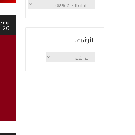
الإعلانات
حسب
الفئة
سبتمبر
20
اﻷرشيف
اﻷرشيف