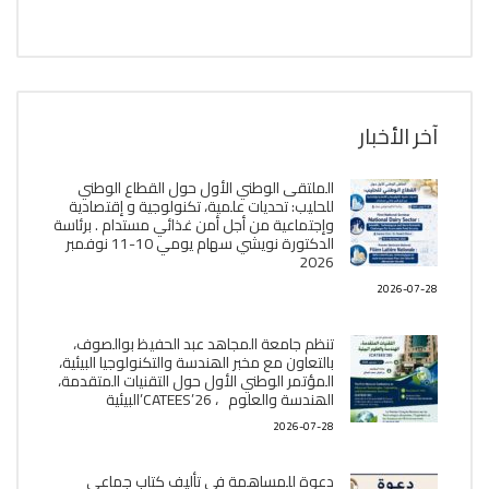
آخر الأخبار
الملتقى الوطني الأول حول القطاع الوطني
للحليب: تحديات علمية، تكنولوجية و إقتصادية
وإجتماعية من أجل أمن غذائي مستدام . برئاسة
الدكتورة نويشي سهام يومي 10-11 نوفمبر
2026
2026-07-28
تنظم جامعة المجاهد عبد الحفيظ بوالصوف،
بالتعاون مع مخبر الھندسة والتكنولوجيا البیئیة،
المؤتمر الوطني الأول حول التقنيات المتقدمة،
الھندسة والعلوم ، CATEES’26’البیئية
2026-07-28
دعوة للمساهمة في تأليف كتاب جماعي