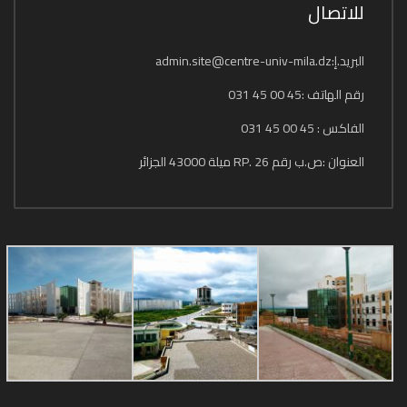
للاتصال
البريد.إ:admin.site@centre-univ-mila.dz
رقم الهاتف :45 00 45 031
الفاكس : 45 00 45 031
العنوان :ص.ب رقم 26 .RP ميلة 43000 الجزائر