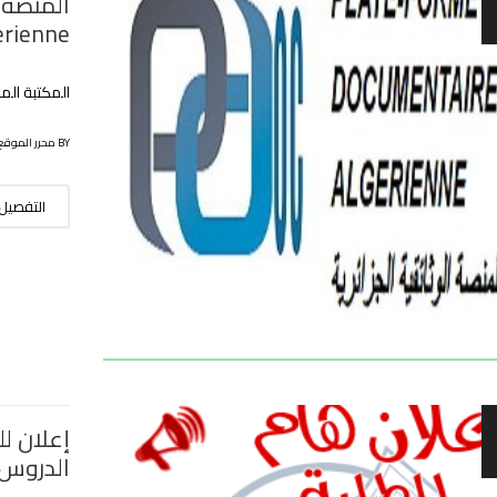
ienne )
المكتبة الم
BY محرر الموقع
التفصيل
إعلان ل
الدروس 