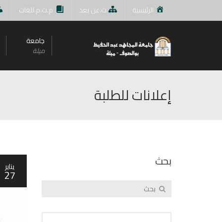
الرئيسية
ت.عن بعد
م.ت.م.للغات
جامعة
ميلة
إعلانات للطلبة
بحث
يناير
27