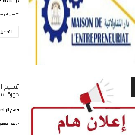
دراسات استر
BY محرر الموقع
التفصيل
تسليم ا
دورة اس
قسم الرياضي
BY محرر الموقع