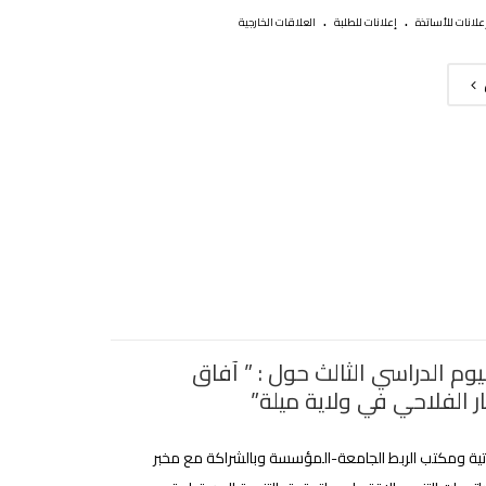
.
.
علانات للأساتذة
إعلانات للطلبة
العلاقات الخارجية
يوم الدراسي الثالث حول : ” آفاق
ر الفلاحي في ولاية ميلة”
اتية ومكتب الربط الجامعة-المؤسسة وبالشراكة مع مخبر