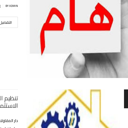
|
BY ADMIN
إ
التفصيل
تنظيم ال
الاستثما
دار المقاول