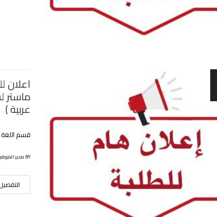
اعلان ل
ماستر لس
عربية )
قسم اللغة و
BY محرر الموقع
التفصيل