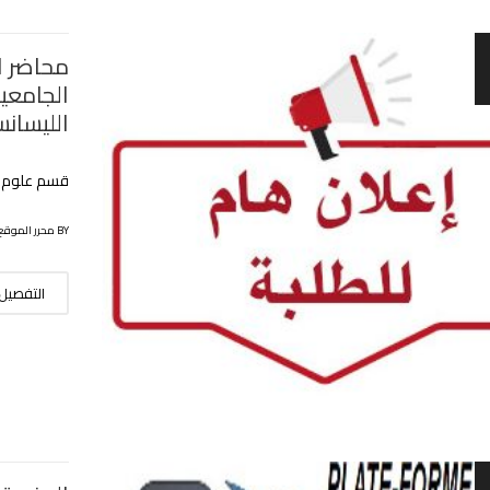
محاضر ا
الجامعية
الليسان
قسم علوم ال
BY محرر الموقع
التفصيل