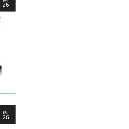
26
يناير
26