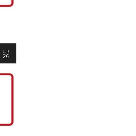
يناير
26