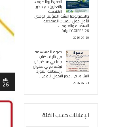
الحفيظ بوالصوف،
بالتعاون مع مخبر
الھندسة
والتكنولوجيا البیئیة، المؤتمر الوطني
الأول حول التقنيات المتقدمة،
الھندسة والعلوم ،
CATEES’26’البیئية
2026-07-28
دعوة للمساهمة
في تأليف كتاب
جماعي محكم ذو
ترقيم دولي بعنوان
: إستدامة المورد
البشري في عصر التحول الرقمي
يناير
26
2026-07-23
الإعلانات حسب الفئة