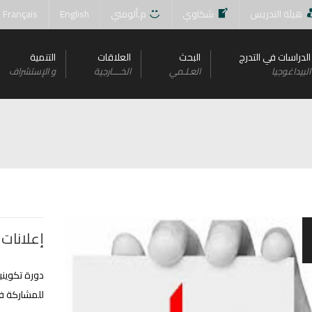
هيئة التدريس
شكاوي
م.ألومني
English
Français
الدراسات في التدرج
البحث
العلاقات
التنمية
البيداغوجيا
العـلـمي
الخــــارجية
و اﻹستشراف
إعلانات 
دورة تكويني
للمشاركة في