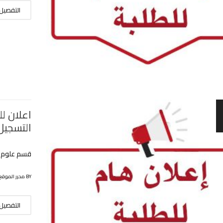
التفصيل
اعلان لل
التسجيل
قسم علوم ال
BY محرر الموقع
التفصيل