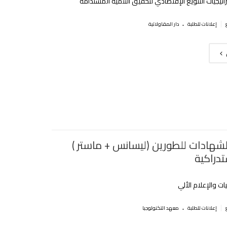
اتيجيات التنويع الإقتصادي لتحقيق التنمية المستدامة
.
|
إعلانات للطلبة
دار المقاولاتية
لشهادات للطورين (ليسانس + ماستر )
تدراكية
ات والإعلام الألي
.
|
إعلانات للطلبة
معهد التكنولوجيا