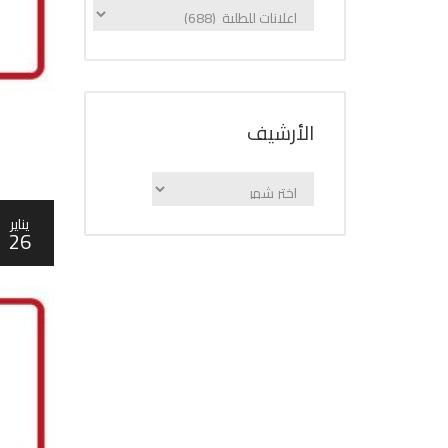
الإعلانات
حسب
الفئة
اﻷرشيف
اﻷرشيف
يناير
26