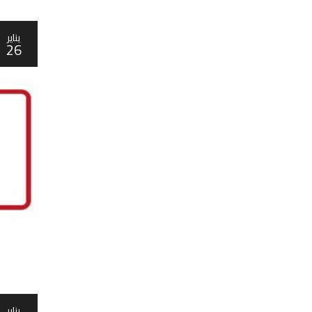
يناير
26
يناير