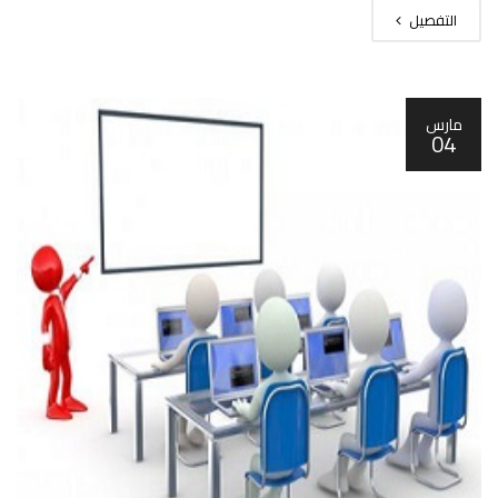
التفصيل
مارس
04