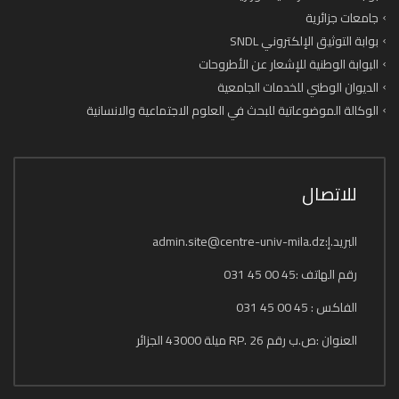
جامعات جزائرية
بوابة التوثيق الإلكتروني SNDL
البوابة الوطنية للإشعار عن الأطروحات
الديوان الوطني للخدمات الجامعية
الوكالة الموضوعاتية للبحث في العلوم الاجتماعية والانسانية
للاتصال
البريد.إ:admin.site@centre-univ-mila.dz
رقم الهاتف :45 00 45 031
الفاكس : 45 00 45 031
العنوان :ص.ب رقم 26 .RP ميلة 43000 الجزائر