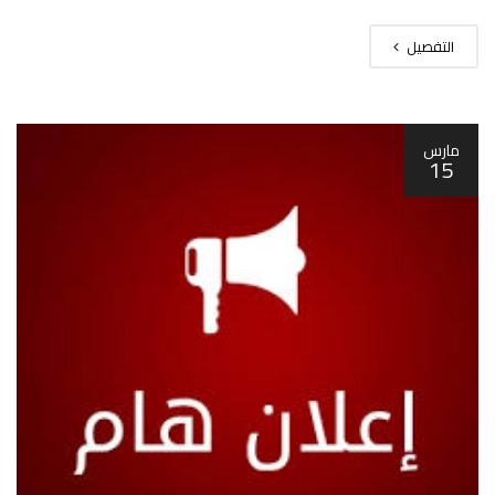
التفصيل
مارس
15