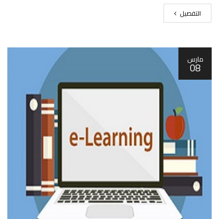
التفصيل
مارس
08