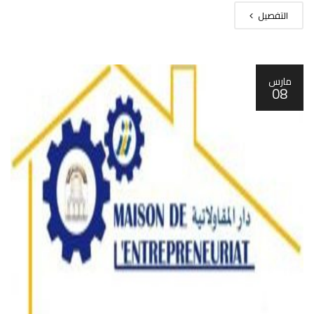
التفصيل
مارس
08