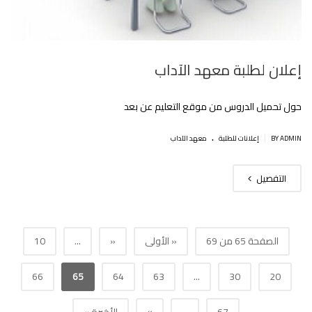
إعلان لطلبة معهد الآداب
حول تحميل الدروس من موقع التعليم عن بعد
.
|
BY ADMIN
إعلانات للطلبة
معهد الآداب
التفصيل
الصفحة 65 من 69
« الأولى
«
...
10
66
65
64
63
...
30
20
»
67
...
الأخيرة »