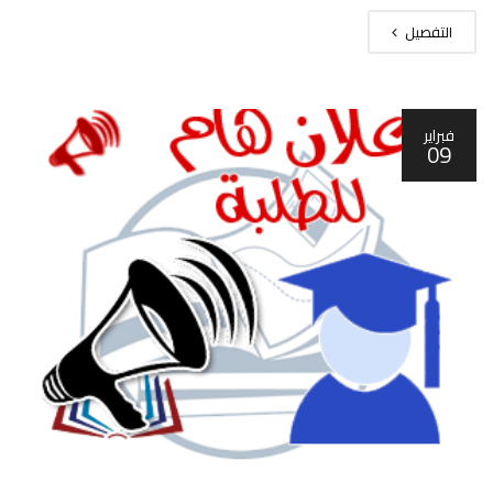
التفصيل
فبراير
09