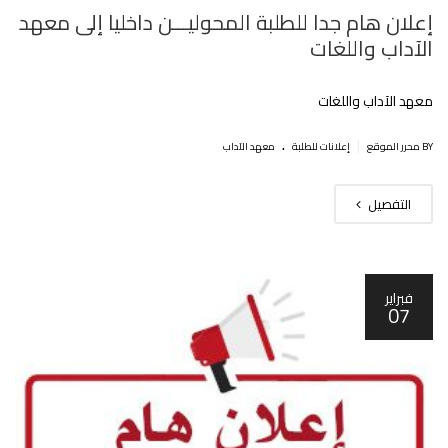
إعلان هام جدا للطلبة المحوليـــن داخليا إلى معهد
الآداب واللغات
معهد الآداب واللغات
.
|
BY محرر الموقع
إعلانات للطلبة
معهد الآداب
التفصيل
فبراير
07