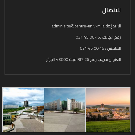
للاتصال
البريد.إ:admin.site@centre-univ-mila.dz
رقم الهاتف :45 00 45 031
الفاكس : 45 00 45 031
العنوان :ص.ب رقم 26 .RP ميلة 43000 الجزائر