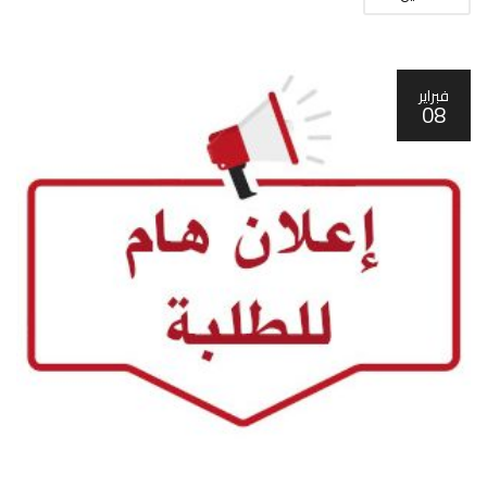
فبراير
08