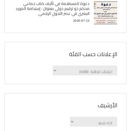
دعوة للمساهمة في تأليف كتاب جماعي
محكم ذو ترقيم دولي بعنوان : إستدامة المورد
البشري في عصر التحول الرقمي
2026-07-23
الإعلانات حسب الفئة
الإعلانات
حسب
الفئة
اﻷرشيف
اﻷرشيف