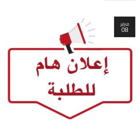
فبراير
08