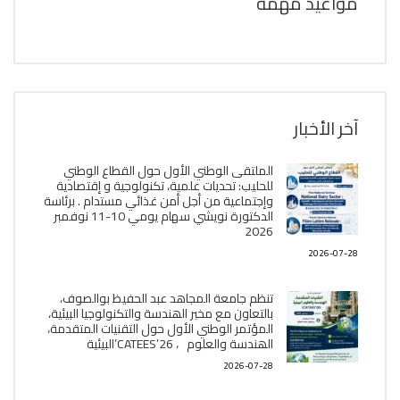
مواعيد مهمة
آخر الأخبار
الملتقى الوطني الأول حول القطاع الوطني
للحليب: تحديات علمية، تكنولوجية و إقتصادية
وإجتماعية من أجل أمن غذائي مستدام . برئاسة
الدكتورة نويشي سهام يومي 10-11 نوفمبر
2026
2026-07-28
تنظم جامعة المجاهد عبد الحفيظ بوالصوف،
بالتعاون مع مخبر الھندسة والتكنولوجيا البیئیة،
المؤتمر الوطني الأول حول التقنيات المتقدمة،
الھندسة والعلوم ، CATEES’26’البیئية
2026-07-28