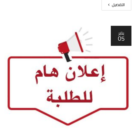
التفصيل
يناير
05