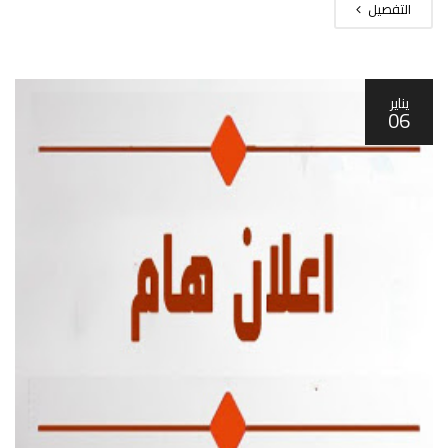
التفصيل
يناير
06