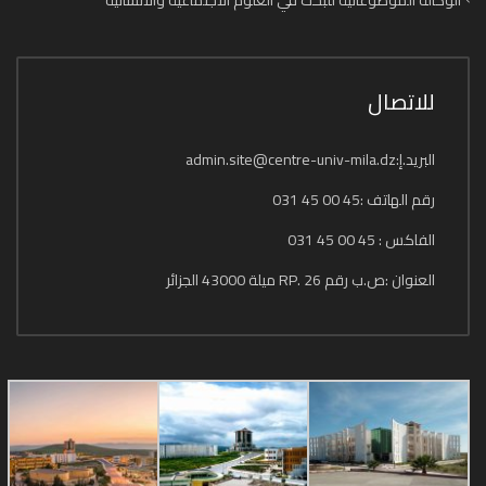
للاتصال
البريد.إ:admin.site@centre-univ-mila.dz
رقم الهاتف :45 00 45 031
الفاكس : 45 00 45 031
العنوان :ص.ب رقم 26 .RP ميلة 43000 الجزائر