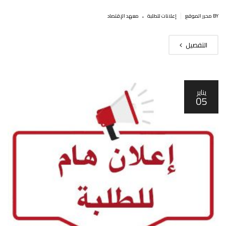
.
|
BY محرر الموقع
إعلانات للطلبة
معهد الإقتصاد
التفصيل
يناير
05