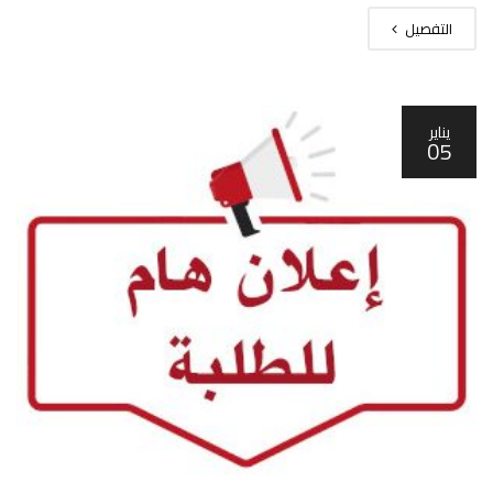
التفصيل
يناير
05