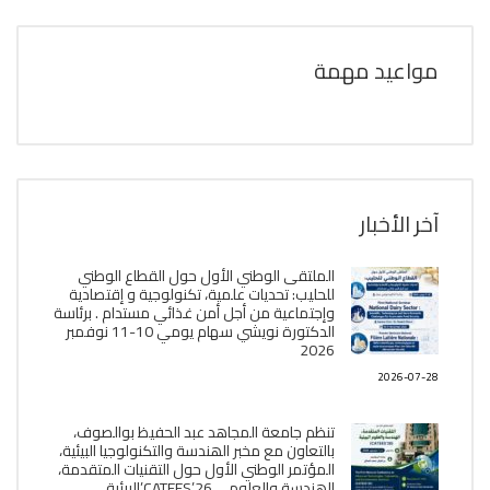
مواعيد مهمة
آخر الأخبار
الملتقى الوطني الأول حول القطاع الوطني
للحليب: تحديات علمية، تكنولوجية و إقتصادية
وإجتماعية من أجل أمن غذائي مستدام . برئاسة
الدكتورة نويشي سهام يومي 10-11 نوفمبر
2026
2026-07-28
تنظم جامعة المجاهد عبد الحفيظ بوالصوف،
بالتعاون مع مخبر الھندسة والتكنولوجيا البیئیة،
المؤتمر الوطني الأول حول التقنيات المتقدمة،
الھندسة والعلوم ، CATEES’26’البیئية