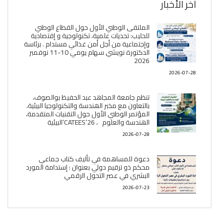
آخر الأخبار
الملتقى الوطني الأول حول القطاع الوطني
للحليب: تحديات علمية، تكنولوجية و إقتصادية
وإجتماعية من أجل أمن غذائي مستدام . برئاسة
الدكتورة نويشي سهام يومي 10-11 نوفمبر
2026
2026-07-28
تنظم جامعة المجاهد عبد الحفيظ بوالصوف،
بالتعاون مع مخبر الھندسة والتكنولوجيا البیئیة،
المؤتمر الوطني الأول حول التقنيات المتقدمة،
الھندسة والعلوم ، CATEES’26’البیئية
2026-07-28
دعوة للمساهمة في تأليف كتاب جماعي
محكم ذو ترقيم دولي بعنوان : إستدامة المورد
البشري في عصر التحول الرقمي
2026-07-23