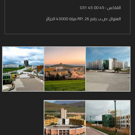
الفاكس : 45 00 45 031
العنوان :ص.ب رقم 26 .RP ميلة 43000 الجزائر