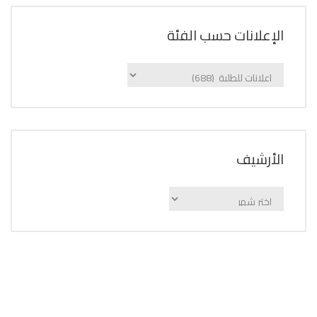
الإعلانات حسب الفئة
الإعلانات
حسب
الفئة
اﻷرشيف
اﻷرشيف