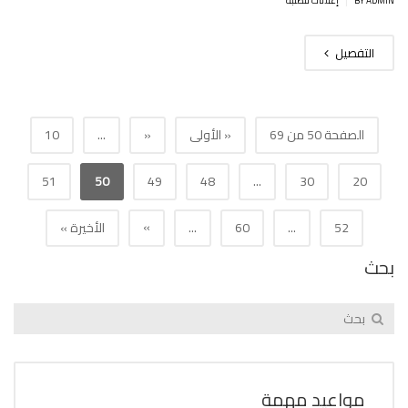
BY ADMIN
إعلانات للطلبة
التفصيل
الصفحة 50 من 69
« الأولى
«
...
10
51
50
49
48
...
30
20
»
52
...
60
...
الأخيرة »
بحث
مواعيد مهمة