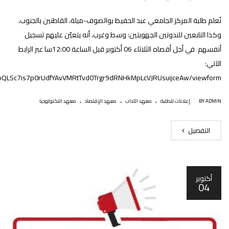
نُعلم طلبة المركز الجامعي عبد الحفيظ بوالصوف-ميلة، القاطنين بالجنوب،
وكذا التابعين للندوتين الجهويتين: وسط وغرب، أنه يتعيّن عليهم تسجيل
أنفسهم في أجل أقصاه الثلاثاء 06 أكتوبر قبل الساعة 12:00سا عبر الرابط
الآتي:
AIpQLSc7is7p0rUdfYAvVMRtTvd0Trgr9dRNHkMpLcVJRUsuijceAw/viewform
.
.
.
|
BY ADMIN
إعلانات للطلبة
معهد الآداب
معهد الإقتصاد
معهد التكنولوجيا
التفصيل
أكتوبر
04