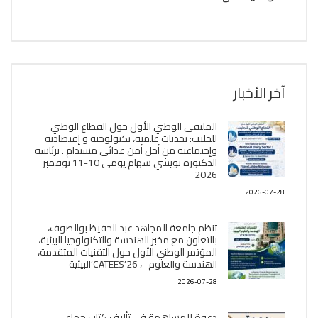
آخر الأخبار
الملتقى الوطني الأول حول القطاع الوطني
للحليب: تحديات علمية، تكنولوجية و إقتصادية
وإجتماعية من أجل أمن غذائي مستدام . برئاسة
الدكتورة نويشي سهام يومي 10-11 نوفمبر
2026
2026-07-28
تنظم جامعة المجاهد عبد الحفيظ بوالصوف،
بالتعاون مع مخبر الھندسة والتكنولوجيا البیئیة،
المؤتمر الوطني الأول حول التقنيات المتقدمة،
الھندسة والعلوم ، CATEES’26’البیئية
2026-07-28
دعوة للمساهمة في تأليف كتاب جماعي