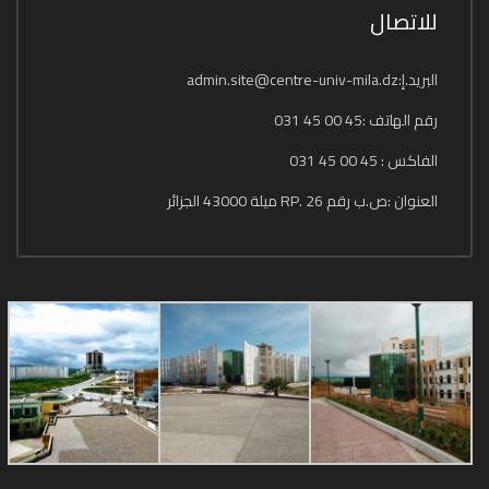
للاتصال
البريد.إ:admin.site@centre-univ-mila.dz
رقم الهاتف :45 00 45 031
الفاكس : 45 00 45 031
العنوان :ص.ب رقم 26 .RP ميلة 43000 الجزائر