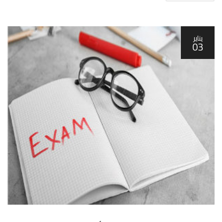
يناير
03