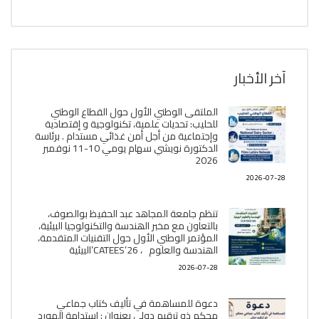
آخر الأخبار
الملتقى الوطني الأول حول القطاع الوطني
للحليب: تحديات علمية، تكنولوجية و إقتصادية
وإجتماعية من أجل أمن غذائي مستدام . برئاسة
الدكتورة نويشي سهام يومي 10-11 نوفمبر
2026
2026-07-28
تنظم جامعة المجاهد عبد الحفيظ بوالصوف،
بالتعاون مع مخبر الھندسة والتكنولوجيا البیئیة،
المؤتمر الوطني الأول حول التقنيات المتقدمة،
الھندسة والعلوم ، CATEES’26’البیئية
2026-07-28
دعوة للمساهمة في تأليف كتاب جماعي
محكم ذو ترقيم دولي بعنوان : إستدامة المورد