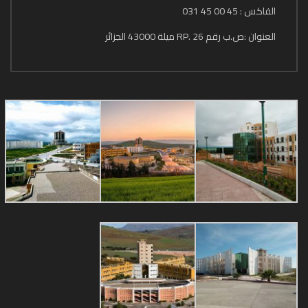
الفاكس : 45 00 45 031
العنوان :ص.ب رقم 26 .RP ميلة 43000 الجزائر