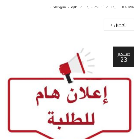
.
.
|
BY ADMIN
إعلانات للأساتذة
إعلانات للطلبة
معهد الآداب
التفصيل
ديسمبر
23