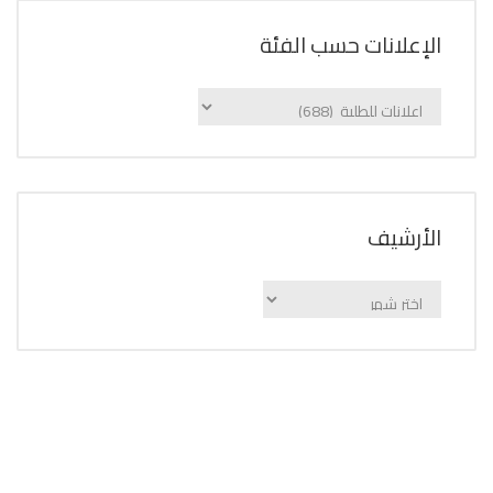
الإعلانات حسب الفئة
الإعلانات
حسب
الفئة
اﻷرشيف
اﻷرشيف