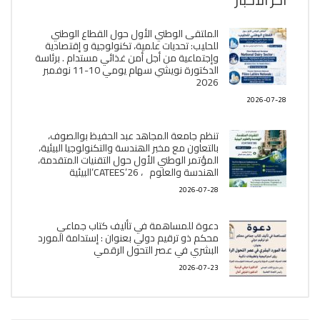
الملتقى الوطني الأول حول القطاع الوطني
للحليب: تحديات علمية، تكنولوجية و إقتصادية
وإجتماعية من أجل أمن غذائي مستدام . برئاسة
الدكتورة نويشي سهام يومي 10-11 نوفمبر
2026
2026-07-28
تنظم جامعة المجاهد عبد الحفيظ بوالصوف،
بالتعاون مع مخبر الھندسة والتكنولوجيا البیئیة،
المؤتمر الوطني الأول حول التقنيات المتقدمة،
الھندسة والعلوم ، CATEES’26’البیئية
2026-07-28
دعوة للمساهمة في تأليف كتاب جماعي
محكم ذو ترقيم دولي بعنوان : إستدامة المورد
البشري في عصر التحول الرقمي
2026-07-23