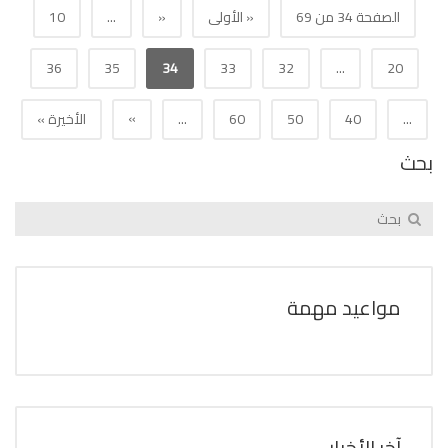
الصفحة 34 من 69
« الأولى
«
...
10
36
35
34
33
32
...
20
»
...
40
50
60
...
الأخيرة »
بحث
مواعيد مهمة
آخر الأخبار