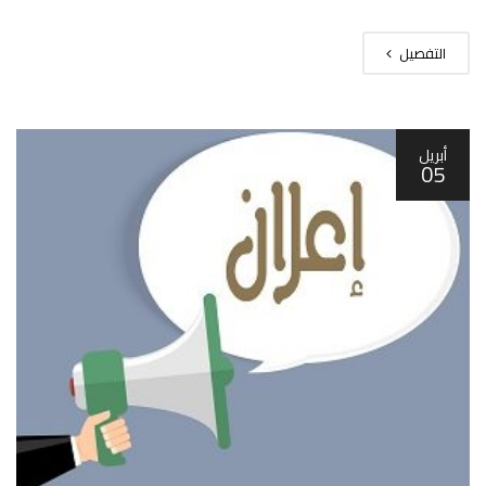
التفصيل
أبريل
05