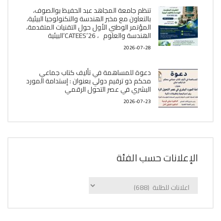
تنظم جامعة المجاهد عبد الحفيظ بوالصوف،
بالتعاون مع مخبر الھندسة والتكنولوجيا البیئیة،
المؤتمر الوطني الأول حول التقنيات المتقدمة،
الھندسة والعلوم ، CATEES’26’البیئية
2026-07-28
دعوة للمساهمة في تأليف كتاب جماعي
محكم ذو ترقيم دولي بعنوان : إستدامة المورد
البشري في عصر التحول الرقمي
2026-07-23
الإعلانات حسب الفئة
الإعلانات
حسب
الفئة