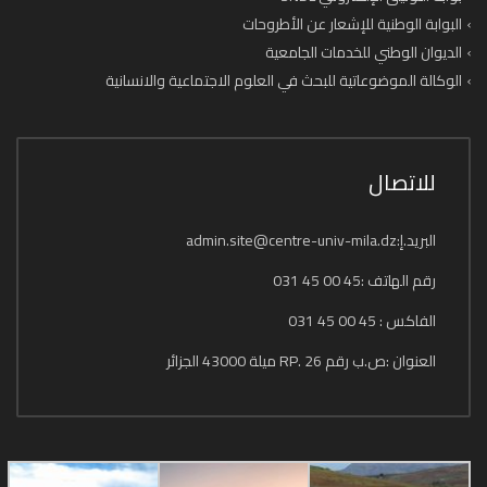
البوابة الوطنية للإشعار عن الأطروحات
الديوان الوطني للخدمات الجامعية
الوكالة الموضوعاتية للبحث في العلوم الاجتماعية والانسانية
للاتصال
البريد.إ:admin.site@centre-univ-mila.dz
رقم الهاتف :45 00 45 031
الفاكس : 45 00 45 031
العنوان :ص.ب رقم 26 .RP ميلة 43000 الجزائر