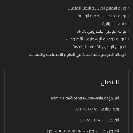
وزارة التعليم العالي و البحث العلمي
بوابة المنصات الرقمية الوزارية
جامعات جزائرية
بوابة التوثيق الإلكتروني SNDL
البوابة الوطنية للإشعار عن الأطروحات
الديوان الوطني للخدمات الجامعية
الوكالة الموضوعاتية للبحث في العلوم الاجتماعية والانسانية
للاتصال
البريد.إ:admin.site@centre-univ-mila.dz
رقم الهاتف :45 00 45 031
الفاكس : 45 00 45 031
العنوان :ص.ب رقم 26 .RP ميلة 43000 الجزائر