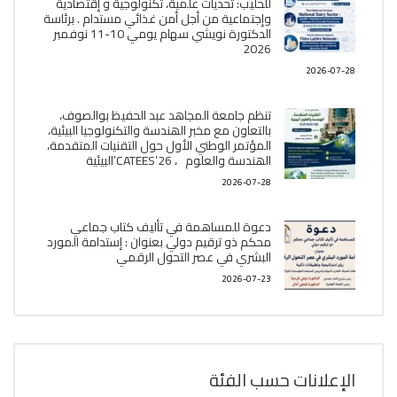
للحليب: تحديات علمية، تكنولوجية و إقتصادية
وإجتماعية من أجل أمن غذائي مستدام . برئاسة
الدكتورة نويشي سهام يومي 10-11 نوفمبر
2026
2026-07-28
تنظم جامعة المجاهد عبد الحفيظ بوالصوف،
بالتعاون مع مخبر الھندسة والتكنولوجيا البیئیة،
المؤتمر الوطني الأول حول التقنيات المتقدمة،
الھندسة والعلوم ، CATEES’26’البیئية
2026-07-28
دعوة للمساهمة في تأليف كتاب جماعي
محكم ذو ترقيم دولي بعنوان : إستدامة المورد
البشري في عصر التحول الرقمي
2026-07-23
الإعلانات حسب الفئة