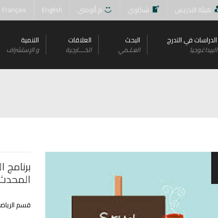
هيئة التدريس
شكاوي
م.ألومني
English
Français
الدراسات في التدرج
البحث
العلاقات
التنمية
البيداغوجيا
العـلـمي
الخــــارجية
و اﻹستشراف
برنامج ا
المحدث
قسم الرياضيا