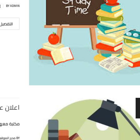
|
BY ADMIN
إ
التفصيل
اعلان ع
مكتبة معهد 
BY محرر الموقع