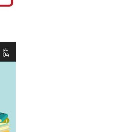
يناير
04