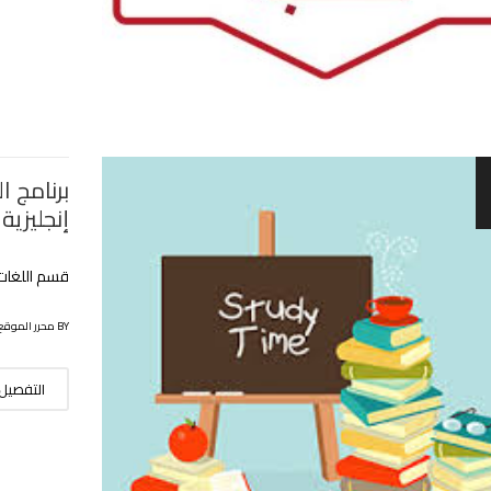
برنامج ا
إنجليزية‎
قسم اللغات 
BY محرر الموقع
التفصيل