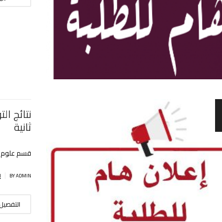
نتائج ال
ثانية
قسم علوم ال
|
BY ADMIN
إ
التفصيل