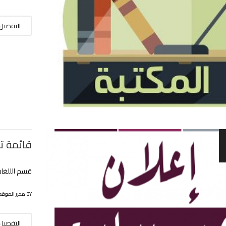
التفصيل
قائمة تف
قسم الللغات 
BY محرر الموقع
التفصيل