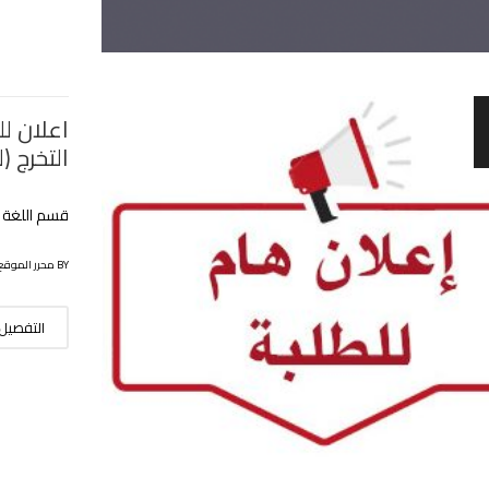
اعلان ل
التخرج (ليس
قسم اللغة و
BY محرر الموقع
التفصيل