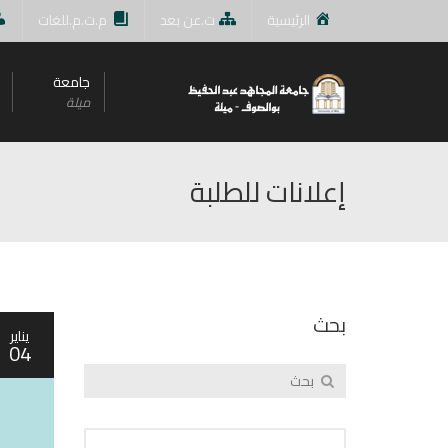
الرئيسية
ت.عن بعد
م.ت.م.للغات
جامعة
ميلة
إعلانات للطلبة
بحث
يناير
04