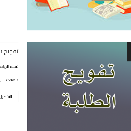
تفويج سنة 2 و 3 (رياضيات 
قسم الرياضي
|
BY ADMIN
إ
التفصيل