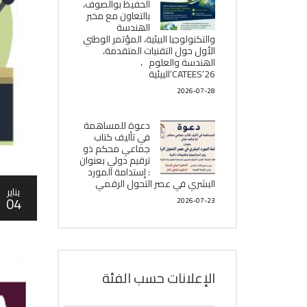
الحفيظ بوالصوف،
بالتعاون مع مخبر
الھندسة
والتكنولوجيا البیئیة، المؤتمر الوطني
الأول حول التقنيات المتقدمة،
الھندسة والعلوم ،
CATEES’26’البیئية
2026-07-28
دعوة للمساهمة
في تأليف كتاب
جماعي محكم ذو
ترقيم دولي بعنوان
: إستدامة المورد
البشري في عصر التحول الرقمي
يناير
04
2026-07-23
الإعلانات حسب الفئة