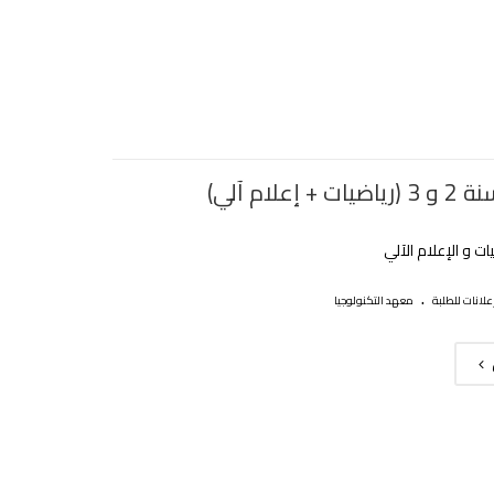
+ إعلام آلي)
ات و اﻹعلام اﻵلي
.
علانات للطلبة
معهد التكنولوجيا