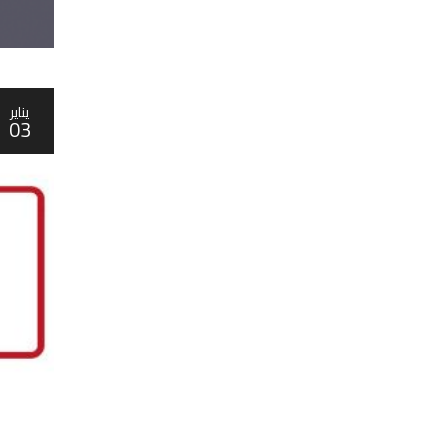
يناير
03