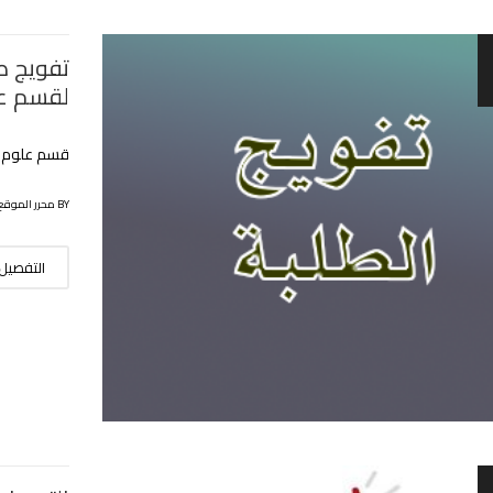
لقسم عل
قسم علوم ال
BY محرر الموقع
التفصيل