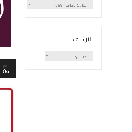
الإعلانات
حسب
الفئة
اﻷرشيف
اﻷرشيف
يناير
04