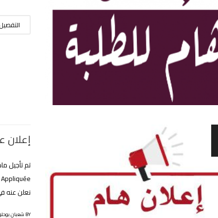
التفصيل
إعلان ع
نعلن عنه في 
BY شعبان بوحلوفة