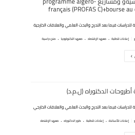
منح دراسيةو ومشاريع programme algero-
français (PROFAS C)+bourse au
ية للدراسات فيما بعد التدرج والبحث العلمي والعلاقات الخارجية
.
.
.
|
إعلانات للطلبة
معهد الإقتصاد
معهد التكنولوجيا
منح دراسية
أطروحات الدكتوراه (ل.م.د)
ية للدراسات فيما بعد التدرج والبحث العلمي والعلاقات الخارجي
.
.
.
|
إعلانات للأساتذة
إعلانات للطلبة
طور الدكتوراه
معهد الإقتصاد