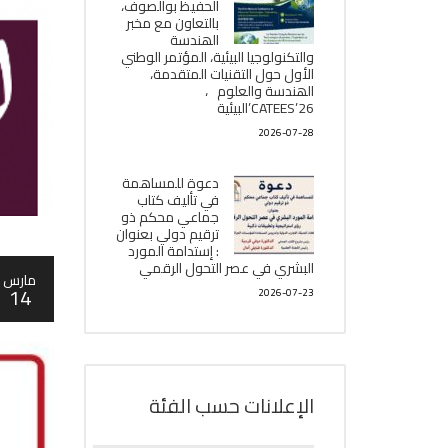
الحفيظ بوالصوف،
بالتعاون مع مخبر
الھندسة
والتكنولوجيا البیئیة، المؤتمر الوطني
الأول حول التقنيات المتقدمة،
الھندسة والعلوم ،
CATEES’26’البیئية
2026-07-28
دعوة للمساهمة
في تأليف كتاب
جماعي محكم ذو
ترقيم دولي بعنوان
: إستدامة المورد
البشري في عصر التحول الرقمي
مارس
14
2026-07-23
الإعلانات حسب الفئة