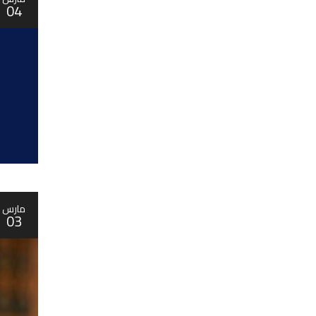
04
مارس
03