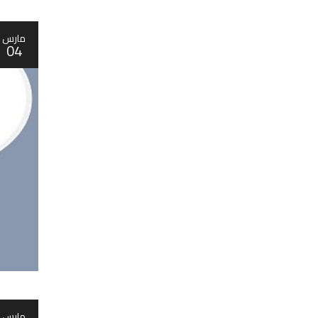
مارس
04
مارس