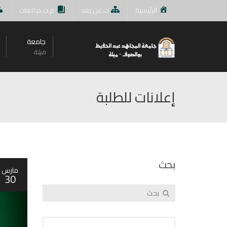
الرئيسية
ت.عن بعد
م.ت.م.للغات
جامعة
ميلة
إعلانات للطلبة
بحث
مارس
30