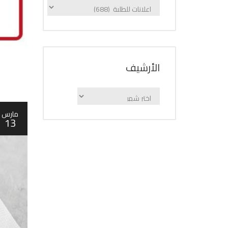
الإعلانات
حسب
الفئة
اﻷرشيف
اﻷرشيف
مارس
13