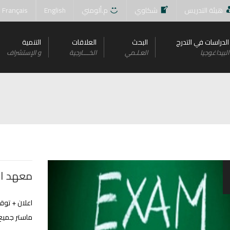
هيئة التدريس
شكاوي
م.ألومني
English
Français
الدراسات في التدرج
البحث
العلاقات
التنمية
البيداغوجيا
العـلـمي
الخــــارجية
و اﻹستشراف
معهد ال
اعلان + توق
ماستر جميع