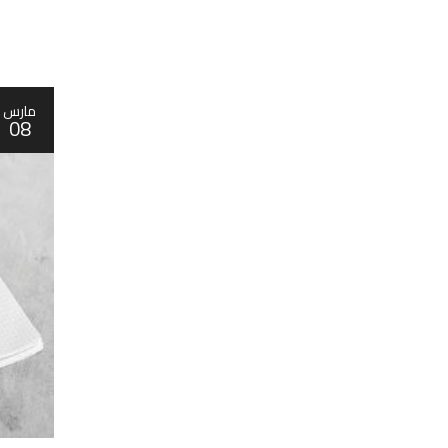
مارس
08