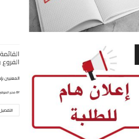
القائمة 
الفروع 
المعنيين بإ
BY محرر الموقع
التفصيل