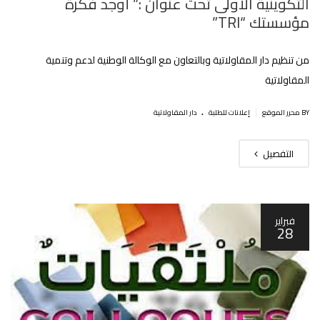
التكوينية الأولى تحت عنوان :” أوجد فكرة
مؤسستك “TRI”
من تنظيم دار المقاولاتية وبالتعاون مع الوكالة الوطنية لدعم وتنمية
المقاولاتية
.
|
BY محرر الموقع
إعلانات للطلبة
دار المقاولاتية
التفصيل
فبراير
28