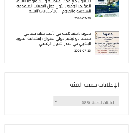
بالتعاون مع مخبر الھندسة والتكنولوجيا البیئیة،
المؤتمر الوطني الأول حول التقنيات المتقدمة،
الھندسة والعلوم ، CATEES’26’البیئية
2026-07-28
دعوة للمساهمة في تأليف كتاب جماعي
محكم ذو ترقيم دولي بعنوان : إستدامة المورد
البشري في عصر التحول الرقمي
2026-07-23
الإعلانات حسب الفئة
الإعلانات
حسب
الفئة