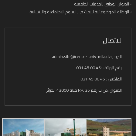
الديوان الوطني للخدمات الجامعية
الوكالة الموضوعاتية للبحث في العلوم الاجتماعية والانسانية
للاتصال
البريد.إ:admin.site@centre-univ-mila.dz
رقم الهاتف :45 00 45 031
الفاكس : 45 00 45 031
العنوان :ص.ب رقم 26 .RP ميلة 43000 الجزائر