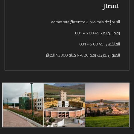
للاتصال
البريد.إ:admin.site@centre-univ-mila.dz
رقم الهاتف :45 00 45 031
الفاكس : 45 00 45 031
العنوان :ص.ب رقم 26 .RP ميلة 43000 الجزائر