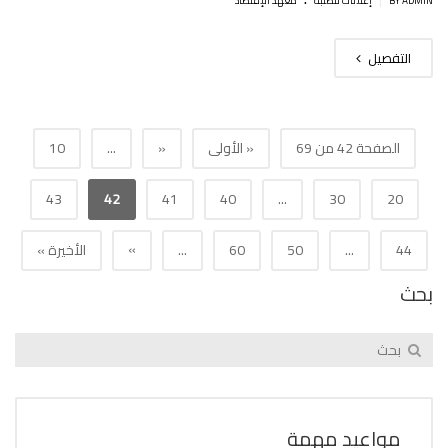
BY ADMIN
إعلانات للطلبة
معهد الإقتصاد
التفصيل
الصفحة 42 من 69
« الأولى
«
...
10
43
42
41
40
...
30
20
»
44
...
50
60
...
الأخيرة »
بحث
مواعيد مهمة