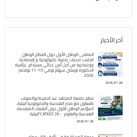
آخر الأخبار
الملتقى الوطني الأول حول القطاع الوطني
للحليب: تحديات علمية، تكنولوجية و إقتصادية
وإجتماعية من أجل أمن غذائي مستدام . برئاسة
الدكتورة نويشي سهام يومي 10-11 نوفمبر
2026
2026-07-28
تنظم جامعة المجاهد عبد الحفيظ بوالصوف،
بالتعاون مع مخبر الھندسة والتكنولوجيا البیئیة،
المؤتمر الوطني الأول حول التقنيات المتقدمة،
الھندسة والعلوم ، CATEES’26’البیئية
2026-07-28
دعوة للمساهمة في تأليف كتاب جماعي