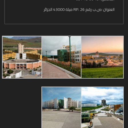
العنوان :ص.ب رقم 26 .RP ميلة 43000 الجزائر