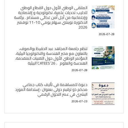
الملتقى الوطني الأول حول القطاع الوطني
للحليب: تحديات علمية، تكنولوجية و إقتصادية
وإجتماعية من أجل أمن غذائي مستدام . برئاسة
الدكتورة نويشي سهام يومي 10-11 نوفمبر
2026
2026-07-28
تنظم جامعة المجاهد عبد الحفيظ بوالصوف،
بالتعاون مع مخبر الھندسة والتكنولوجيا البیئیة،
المؤتمر الوطني الأول حول التقنيات المتقدمة،
الھندسة والعلوم ، CATEES’26’البیئية
2026-07-28
دعوة للمساهمة في تأليف كتاب جماعي
محكم ذو ترقيم دولي بعنوان : إستدامة المورد
البشري في عصر التحول الرقمي
2026-07-23