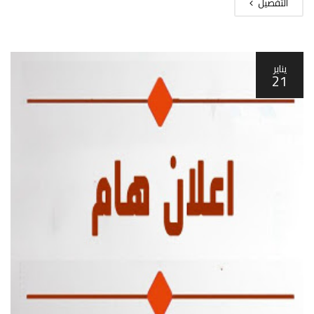
التفصيل
يناير
21