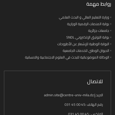
روابط مهمة
وزارة التعليم العالي و البحث العلمي
بوابة المنصات الرقمية الوزارية
جامعات جزائرية
بوابة التوثيق الإلكتروني SNDL
البوابة الوطنية للإشعار عن الأطروحات
الديوان الوطني للخدمات الجامعية
الوكالة الموضوعاتية للبحث في العلوم الاجتماعية والانسانية
للاتصال
البريد.إ:admin.site@centre-univ-mila.dz
رقم الهاتف :45 00 45 031
الفاكس : 45 00 45 031