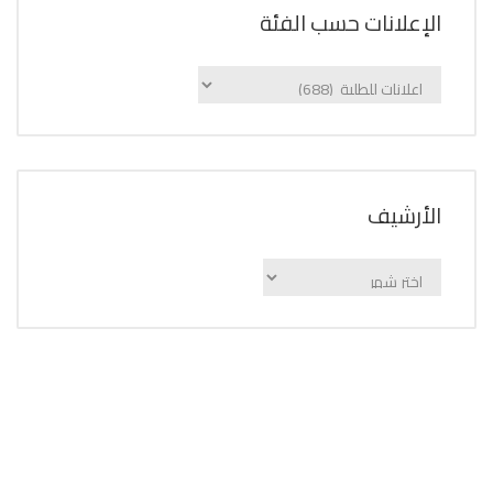
الإعلانات حسب الفئة
الإعلانات
حسب
الفئة
اﻷرشيف
اﻷرشيف