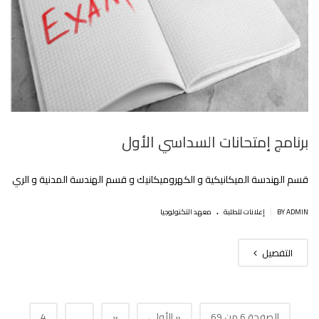
برنامج إمتحانات السداسي اﻷول
قسم الهندسة الميكانيكية و الكهروميكانيك و قسم الهندسة المدنية و الري
.
|
BY ADMIN
إعلانات للطلبة
معهد التكنولوجيا
التفصيل
الصفحة 6 من 69
« الأولى
«
...
4