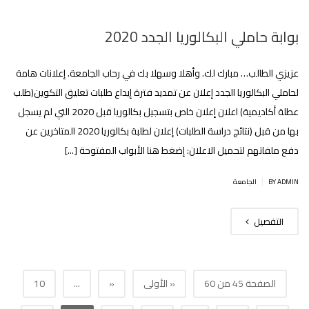
بوابة حاملي البكالوريا الجدد 2020
عزيزي الطالب… مبارك لك. وأهلا وسهلا بك في رحاب الجامعة. إعلانات هامة
لحاملي البكالوريا الجدد إعلان عن تمديد فترة إيداع طلبات تعليق التكوين(طلب
عطلة أكاديمية)‎‎ اعلان إعلان خاص بتسجيل بكالوريا قبل 2020 التي لم يسجل
بها من قبل (نتائج دراسة الطلبات) إعلان لطلبة بكالوريا 2020 المتاخرين عن
دفع ملفاتهم‎ لتحميل الاعلان: إضغط هنا اﻷبواب المفتوحة [...]
|
BY ADMIN
الجامعة
التفصيل
الصفحة 45 من 60
« الأولى
«
...
10