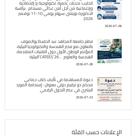
للحليب: تحديات علمية، تكنولوجية و إقتصادية
وإجتماعية من أجل أمن غذائي مستدام . برئاسة
الدكتورة نويشي سهام يومي 10-11 نوفمبر
2026
2026-07-28
تنظم جامعة المجاهد عبد الحفيظ بوالصوف،
بالتعاون مع مخبر الھندسة والتكنولوجيا البیئیة،
المؤتمر الوطني الأول حول التقنيات المتقدمة،
الھندسة والعلوم ، CATEES’26’البیئية
2026-07-28
دعوة للمساهمة في تأليف كتاب جماعي
محكم ذو ترقيم دولي بعنوان : إستدامة المورد
البشري في عصر التحول الرقمي
2026-07-23
الإعلانات حسب الفئة