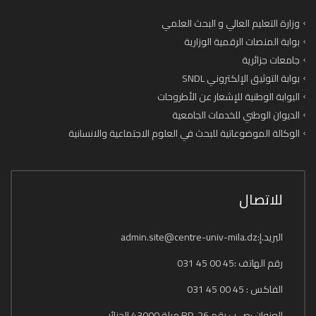
وزارة التعليم العالي و البحث العلمي
بوابة المنصات الرقمية الوزارية
جامعات جزائرية
بوابة التوثيق الإلكتروني SNDL
البوابة الوطنية للإشعار عن الأطروحات
الديوان الوطني للخدمات الجامعية
الوكالة الموضوعاتية للبحث في العلوم الاجتماعية والانسانية
للاتصال
البريد.إ:admin.site@centre-univ-mila.dz
رقم الهاتف :45 00 45 031
الفاكس : 45 00 45 031
العنوان :ص.ب رقم 26 .RP ميلة 43000 الجزائر