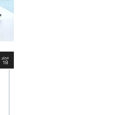
فبراير
18