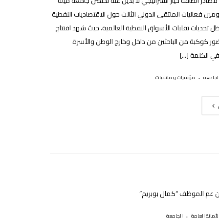
 مصادر الطاقة خيار استراتيجي لا بديل عنه تحتضن جامعة ميلة
ين فعاليات الملتقى الدولي الثالث حول الاقتصاديات النفطية
ظل تحديات تقلبات الأسواق النفطية العالمية، حيث شهد افتتاح
ر كوكبة من الباحثين من داخل وخارج الوطن والأسرة
ي الكلمة [...]
.
لجامعة
مؤتمرات و ملتقيات
ن عم الموظف “كمال بوبريم”
.
ﻷمانة العامة
الجامعة