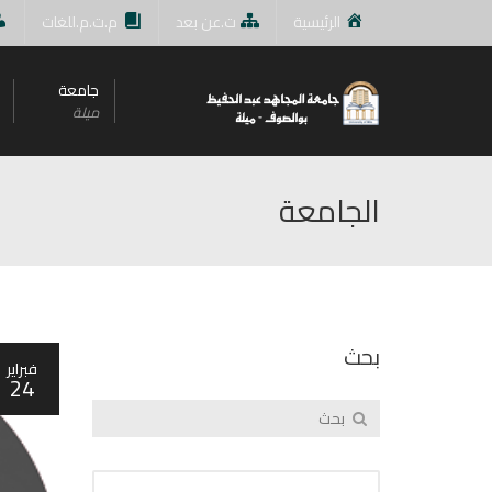
الرئيسية
ت.عن بعد
م.ت.م.للغات
جامعة
ميلة
الجامعة
بحث
فبراير
24