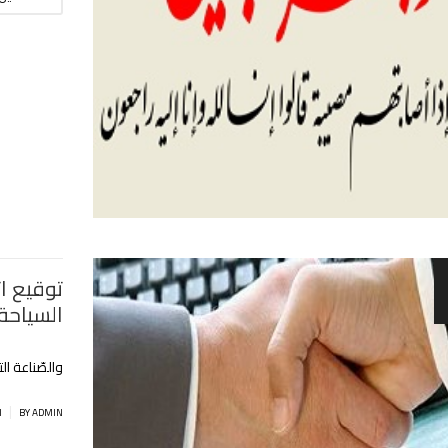
توقيع ات
السياحة
والصّناعة ال
|
BY ADMIN
ا