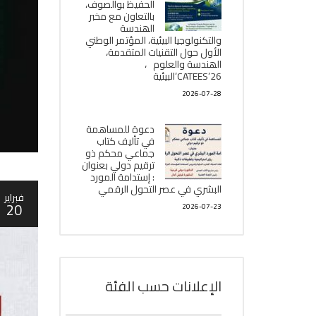
الحفيظ بوالصوف،
بالتعاون مع مخبر
الھندسة
والتكنولوجيا البیئیة، المؤتمر الوطني
الأول حول التقنيات المتقدمة،
الھندسة والعلوم ،
CATEES’26’البیئية
2026-07-28
دعوة للمساهمة
في تأليف كتاب
جماعي محكم ذو
ترقيم دولي بعنوان
: إستدامة المورد
البشري في عصر التحول الرقمي
فبراير
20
2026-07-23
الإعلانات حسب الفئة