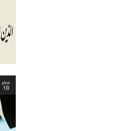
فبراير
18