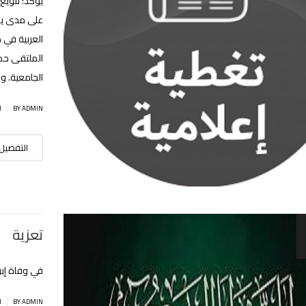
يؤكد: تنويع
على مدى يوم
العربية في 
الملتقى حضو
الجامعية. وف
|
BY ADMIN
ا
التفصيل
تعزية
في وفاة إب
|
BY ADMIN
ا