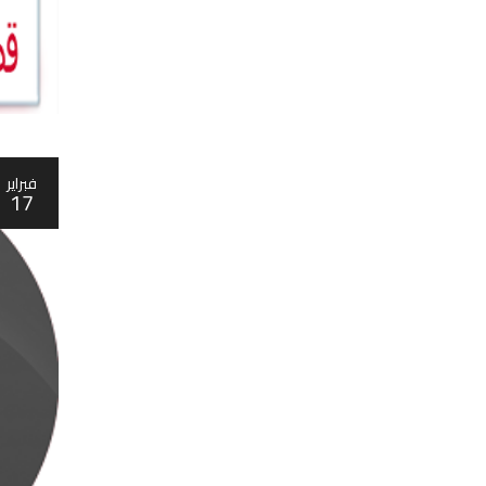
فبراير
17