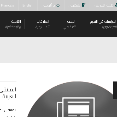
هيئة التدريس
شكاوي
م.ألومني
English
Français
الدراسات في التدرج
البحث
العلاقات
التنمية
البيداغوجيا
العـلـمي
الخــــارجية
و اﻹستشراف
الملتقى 
العربية
الملتقى الد