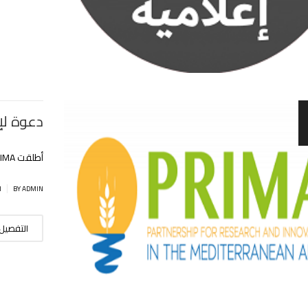
دعوة لإ
أطلقت PRIMA برنامجها التربصي الموجه للشباب الباحثين لسنة 2020/2021
|
BY ADMIN
ا
التفصيل