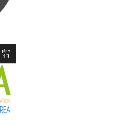
فبراير
13