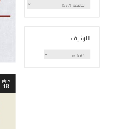
الإعلانات
حسب
الفئة
اﻷرشيف
اﻷرشيف
فبراير
18