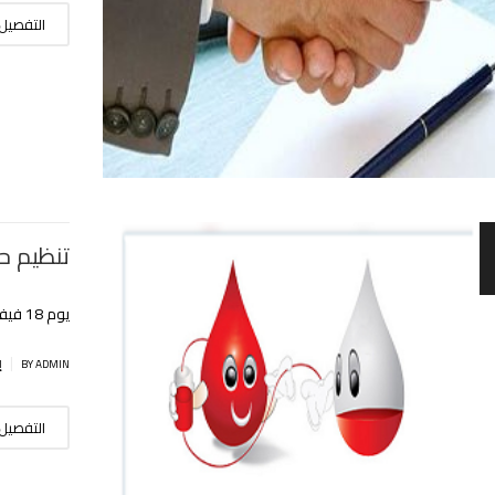
التفصيل
تنظيم ح
يوم 18 فيفري 2020 إبتداء من التاسعة صباحا
|
BY ADMIN
إ
التفصيل