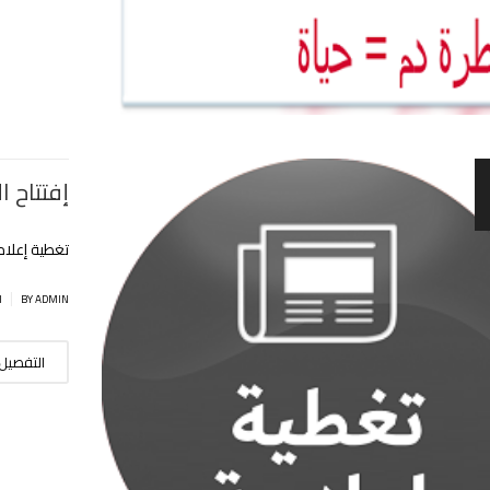
إفتتاح 
تغطية إعلام
|
BY ADMIN
ا
التفصيل