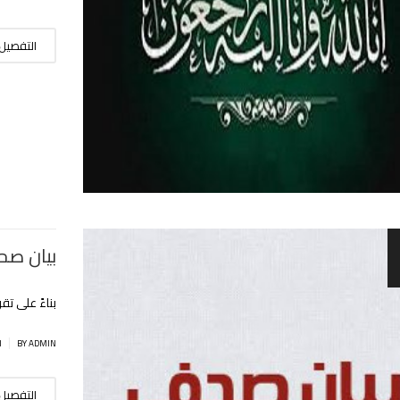
التفصيل
بيان صحف
بناءً على تق
|
BY ADMIN
ا
التفصيل