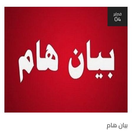
فبراير
04
بيان هام