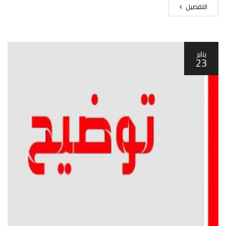
التفصيل
يناير
23