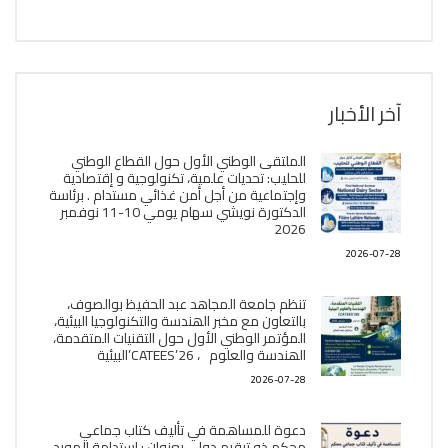
آخر الأخبار
الملتقى الوطني الأول حول القطاع الوطني
للحليب: تحديات علمية، تكنولوجية و إقتصادية
وإجتماعية من أجل أمن غذائي مستدام . برئاسة
الدكتورة نويشي سهام يومي 10-11 نوفمبر
2026
2026-07-28
تنظم جامعة المجاهد عبد الحفيظ بوالصوف،
بالتعاون مع مخبر الھندسة والتكنولوجيا البیئیة،
المؤتمر الوطني الأول حول التقنيات المتقدمة،
الھندسة والعلوم ، CATEES’26’البیئية
2026-07-28
دعوة للمساهمة في تأليف كتاب جماعي
محكم ذو ترقيم دولي بعنوان : إستدامة المورد