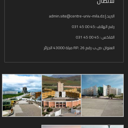
للاتصال
البريد.إ:admin.site@centre-univ-mila.dz
رقم الهاتف :45 00 45 031
الفاكس : 45 00 45 031
العنوان :ص.ب رقم 26 .RP ميلة 43000 الجزائر