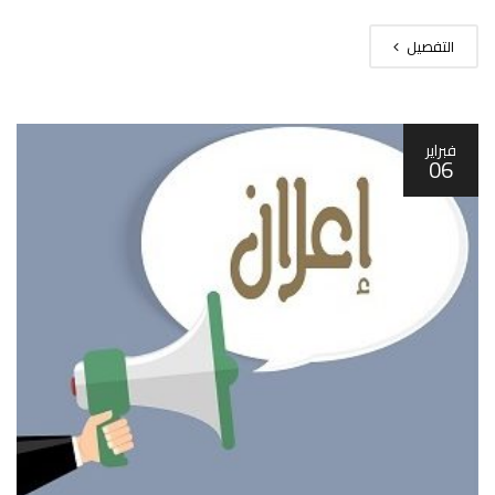
التفصيل
فبراير
06