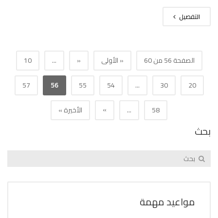
التفصيل
الصفحة 56 من 60
« الأولى
«
...
10
57
56
55
54
...
30
20
»
58
...
الأخيرة »
بحث
مواعيد مهمة