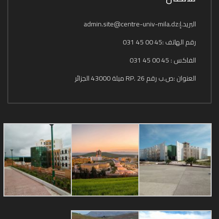
البريد.إ:admin.site@centre-univ-mila.dz
رقم الهاتف :45 00 45 031
الفاكس : 45 00 45 031
العنوان :ص.ب رقم 26 .RP ميلة 43000 الجزائر