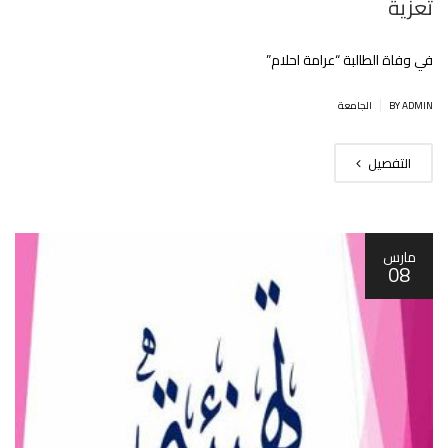
تعزية
في وفاة الطالبة “عرامة احلام”
|
BY ADMIN
الجامعة
التفصيل
مارس
08