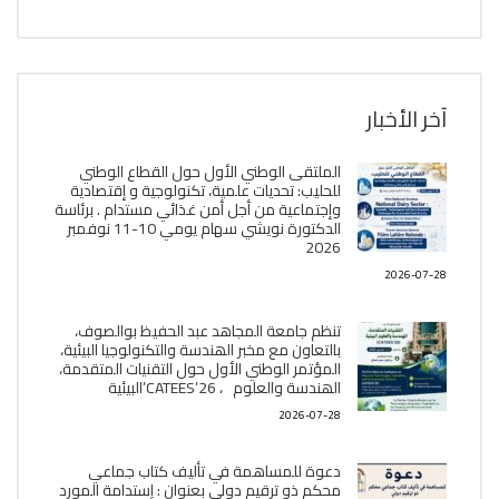
آخر الأخبار
الملتقى الوطني الأول حول القطاع الوطني
للحليب: تحديات علمية، تكنولوجية و إقتصادية
وإجتماعية من أجل أمن غذائي مستدام . برئاسة
الدكتورة نويشي سهام يومي 10-11 نوفمبر
2026
2026-07-28
تنظم جامعة المجاهد عبد الحفيظ بوالصوف،
بالتعاون مع مخبر الھندسة والتكنولوجيا البیئیة،
المؤتمر الوطني الأول حول التقنيات المتقدمة،
الھندسة والعلوم ، CATEES’26’البیئية
2026-07-28
دعوة للمساهمة في تأليف كتاب جماعي
محكم ذو ترقيم دولي بعنوان : إستدامة المورد