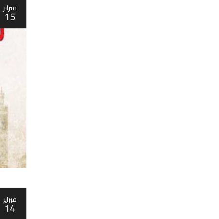
فبراير
15
فبراير
14