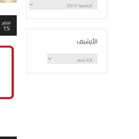
الإعلانات
حسب
الفئة
فبراير
15
اﻷرشيف
اﻷرشيف