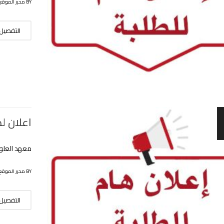
BY محرر الموقع
التفصيل
اعلان لط
معهد العلوم
BY محرر الموقع
التفصيل