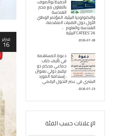
الحفيظ بوالصوف،
بالتعاون مع مخبر
الھندسة
والتكنولوجيا البیئیة، المؤتمر الوطني
الأول حول التقنيات المتقدمة،
الھندسة والعلوم ،
CATEES’26’البیئية
فبراير
2026-07-28
16
دعوة للمساهمة
في تأليف كتاب
جماعي محكم ذو
ترقيم دولي بعنوان
: إستدامة المورد
البشري في عصر التحول الرقمي
2026-07-23
الإعلانات حسب الفئة