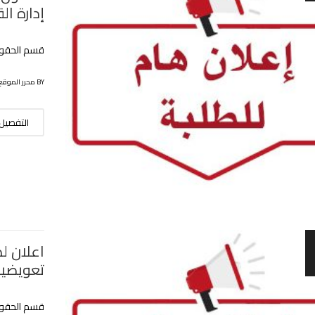
إدارة ا
قسم الحقو
BY محرر الموقع
التفصيل
اعلان ل
تعويضية
قسم الحقو