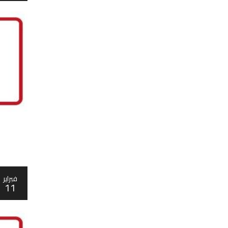
فبراير
11