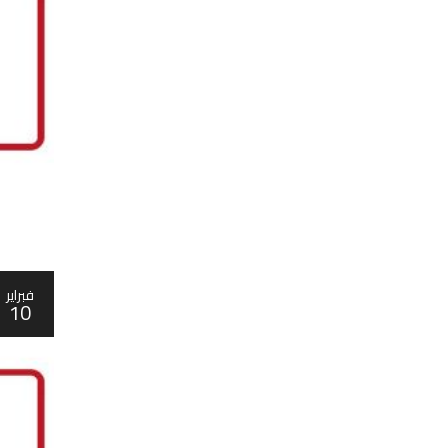
فبراير
10