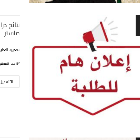
نتائج در
ماستر
معهد العلوم
BY محرر الموقع
التفصيل