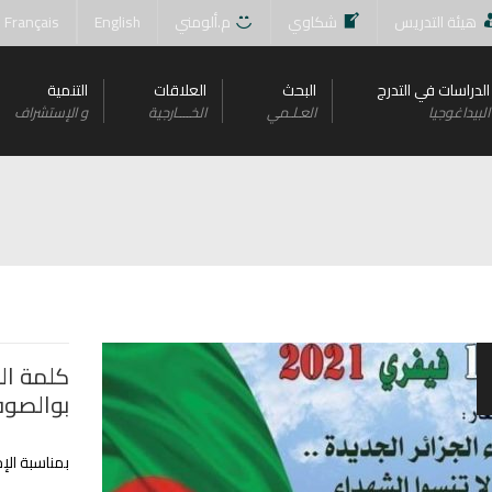
هيئة التدريس
شكاوي
م.ألومني
English
Français
الدراسات في التدرج
البحث
العلاقات
التنمية
البيداغوجيا
العـلـمي
الخــــارجية
و اﻹستشراف
كلمة ال
بوالصو
بمناسبة الإ