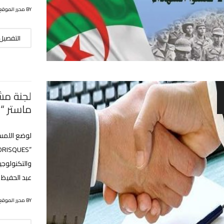
BY محرر الموقع
التفصيل
لجنة مش
ماستر “GEORISQUES “
لوضع اللمس
والتكنولوجي
عبد الحفيظ
BY محرر الموقع