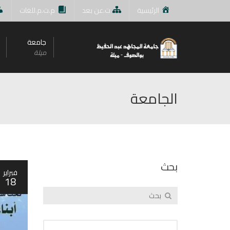
الرئيسية
ت.عن بعد
م.ت.م.للغات
جامعة
ميلة
الجامعة
بحث
فبراير
18