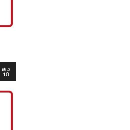
فبراير
10