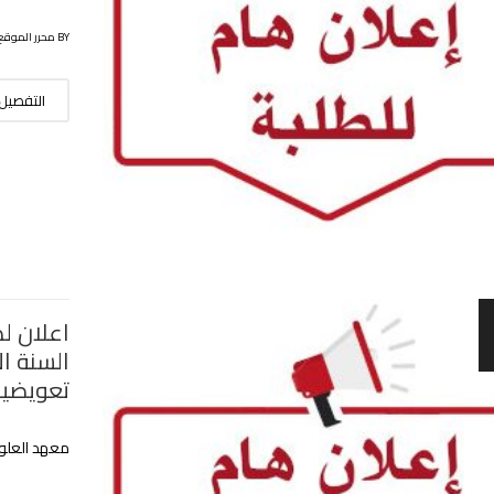
BY محرر الموقع
التفصيل
اعلان لط
السنة ا
تعويضية
معهد العلوم