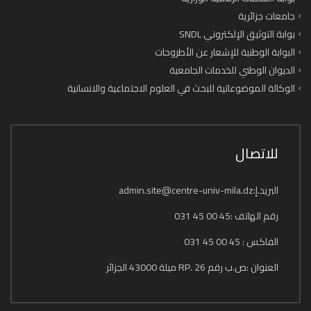
جامعات جزائرية
بوابة التوثيق الإلكتروني SNDL
البوابة الوطنية للإشعار عن الأطروحات
الديوان الوطني للخدمات الجامعية
الوكالة الموضوعاتية للبحث في العلوم الاجتماعية والانسانية
للاتصال
البريد.إ:admin.site@centre-univ-mila.dz
رقم الهاتف :45 00 45 031
الفاكس : 45 00 45 031
العنوان :ص.ب رقم 26 .RP ميلة 43000 الجزائر