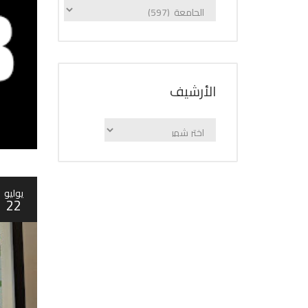
الإعلانات
حسب
الفئة
اﻷرشيف
اﻷرشيف
يوليو
22