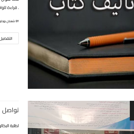
. قراءة للو
BY شعبان بوحلوفة
التفصيل
تواصل ا
لطلبة البكالوريا الجدد 23