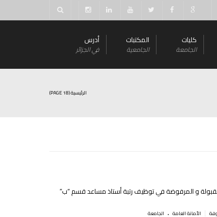
كليات
المكتبات
أدرس
الجامعة
الجامعية
في الجزائر
الرئيسية
(PAGE 18)
مقبولة و المرفوضة في توظيف رتبة أستاذ مساعد قسم “ب”
.
|
اﻷمانة العامة
الجامعة