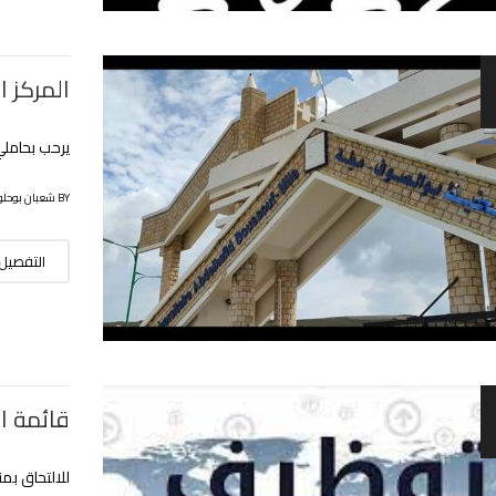
المركز 
يرحب بحاملي ال
BY شعبان بوحلوفة
التفصيل
قائمة ال
للالتحاق ب