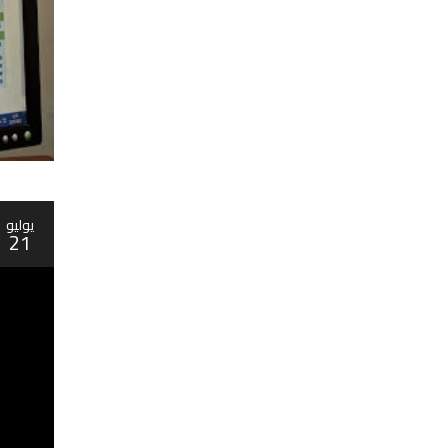
يوليو
21