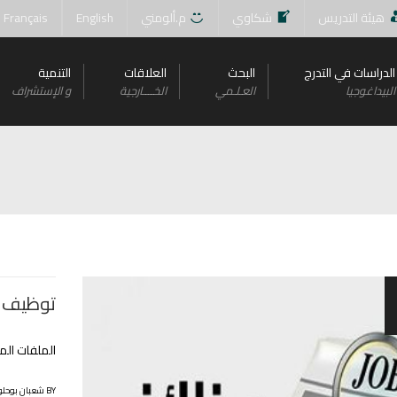
هيئة التدريس
شكاوي
م.ألومني
English
Français
الدراسات في التدرج
البحث
العلاقات
التنمية
البيداغوجيا
العـلـمي
الخــــارجية
و اﻹستشراف
توظيف
الملفات ال
BY شعبان بوحلوفة