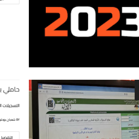
حاملي باكا
التسجيلات ال
BY شعبان بوحلوفة
التفصيل