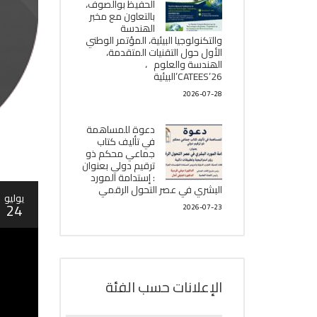
الحفيظ بوالصوف،
بالتعاون مع مخبر
الھندسة
والتكنولوجيا البیئیة، المؤتمر الوطني
الأول حول التقنيات المتقدمة،
الھندسة والعلوم ،
CATEES’26’البیئية
2026-07-28
دعوة للمساهمة
في تأليف كتاب
جماعي محكم ذو
ترقيم دولي بعنوان
: إستدامة المورد
البشري في عصر التحول الرقمي
يوليو
24
2026-07-23
الإعلانات حسب الفئة