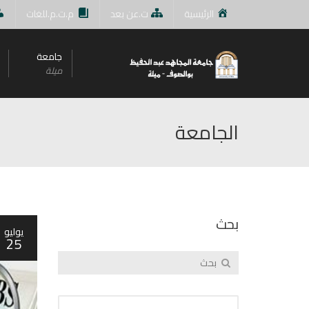
الرئيسية
ت.عن بعد
م.ت.م.للغات
جامعة
ميلة
الجامعة
بحث
يوليو
25