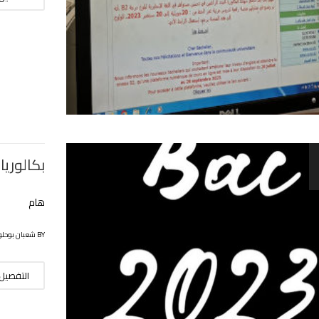
بكالوريا_23
هام
BY شعبان بوحلوفة
التفصيل