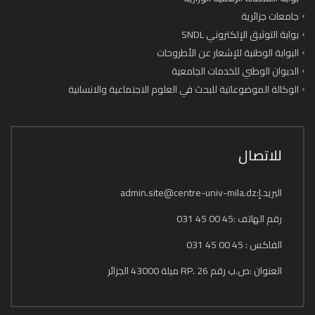
جامعات جزائرية
بوابة التوثيق الإلكتروني SNDL
البوابة الوطنية للإشعار عن الأطروحات
الديوان الوطني للخدمات الجامعية
الوكالة الموضوعاتية للبحث في العلوم الاجتماعية والانسانية
للاتصال
البريد.إ:admin.site@centre-univ-mila.dz
رقم الهاتف :45 00 45 031
الفاكس : 45 00 45 031
العنوان :ص.ب رقم 26 .RP ميلة 43000 الجزائر