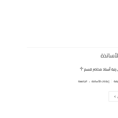
لأساتذة
 رتبة أستاذ محاضر قسم “أ”
.
|
إعلانات للأساتذة
الجامعة