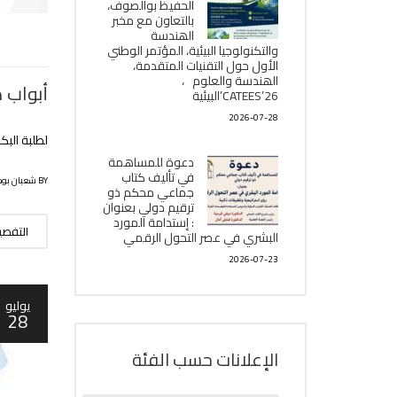
الحفيظ بوالصوف،
بالتعاون مع مخبر
الھندسة
والتكنولوجيا البیئیة، المؤتمر الوطني
الأول حول التقنيات المتقدمة،
الھندسة والعلوم ،
أبواب 
CATEES’26’البیئية
2026-07-28
لطلبة البكا
دعوة للمساهمة
في تأليف كتاب
BY شعبان بوحلوفة
جماعي محكم ذو
ترقيم دولي بعنوان
: إستدامة المورد
التفص
البشري في عصر التحول الرقمي
2026-07-23
يوليو
28
الإعلانات حسب الفئة