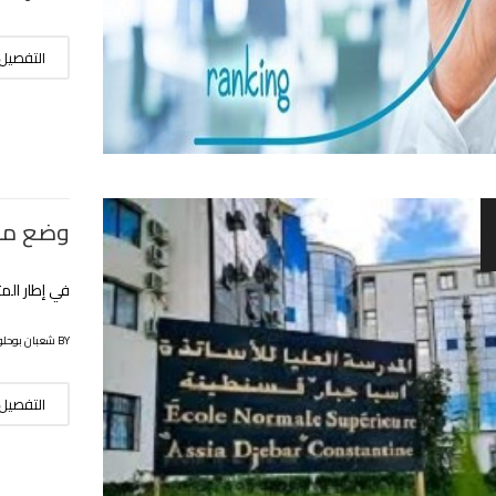
التفصيل
وضع مكت
في إطار المت
BY شعبان بوحلوفة
التفصيل