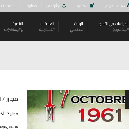
هيئة التدريس
شكاوي
م.ألومني
English
Français
الدراسات في التدرج
البحث
العلاقات
التنمية
البيداغوجيا
العـلـمي
الخــــارجية
و اﻹستشراف
مجازر 17 أكتوبر 1961
مجازر 17 أكتوبر 1961
BY شعبان بوحلوفة