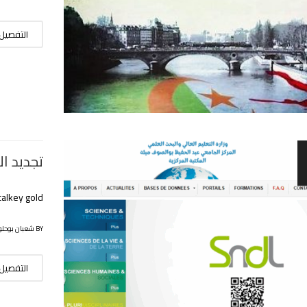
التفصيل
تجديد ال
calkey gold
BY شعبان بوحلوفة
التفصيل