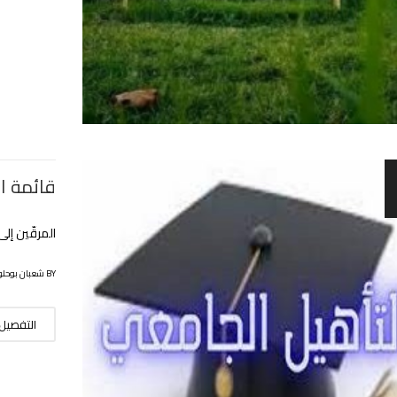
قائمة ا
المرقّين إلى
BY شعبان بوحلوفة
التفصيل