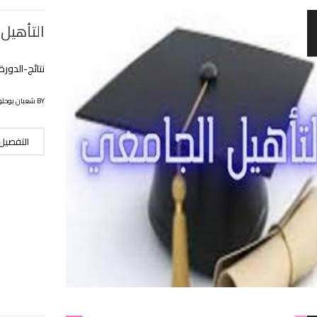
التأهيل
نتائج-الدورة 7 للتأهيل الجامعي قرار-رقم-707-14-7-
BY شعبان بوحلوفة
التفصيل