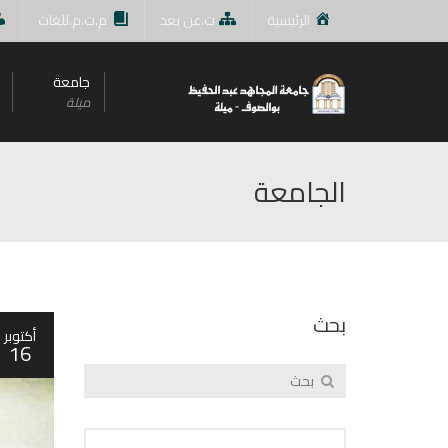
الرئيسية
ت.عن بعد
م.ت.م.للغات
جامعة
ميلة
الجامعة
بحث
أكتوبر
16