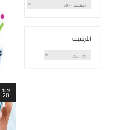
الإعلانات
حسب
الفئة
اﻷرشيف
اﻷرشيف
يوليو
20