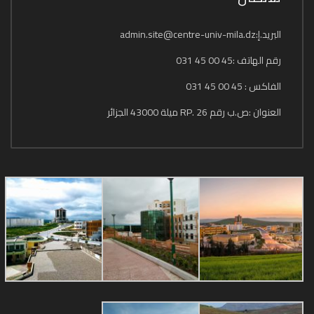
البريد.إ:admin.site@centre-univ-mila.dz
رقم الهاتف :45 00 45 031
الفاكس : 45 00 45 031
العنوان :ص.ب رقم 26 .RP ميلة 43000 الجزائر