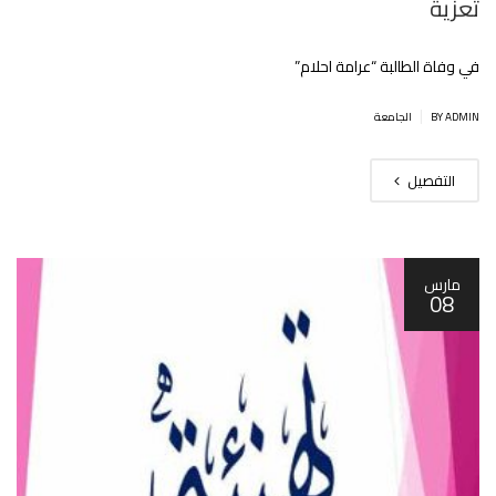
تعزية
في وفاة الطالبة “عرامة احلام”
|
BY ADMIN
الجامعة
التفصيل
مارس
08