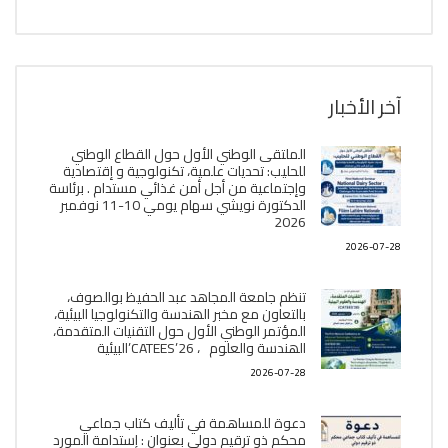
آخر الأخبار
الملتقى الوطني الأول حول القطاع الوطني
للحليب: تحديات علمية، تكنولوجية و إقتصادية
وإجتماعية من أجل أمن غذائي مستدام . برئاسة
الدكتورة نويشي سهام يومي 10-11 نوفمبر
2026
2026-07-28
تنظم جامعة المجاهد عبد الحفيظ بوالصوف،
بالتعاون مع مخبر الھندسة والتكنولوجيا البیئیة،
المؤتمر الوطني الأول حول التقنيات المتقدمة،
الھندسة والعلوم ، CATEES’26’البیئية
2026-07-28
دعوة للمساهمة في تأليف كتاب جماعي
محكم ذو ترقيم دولي بعنوان : إستدامة المورد