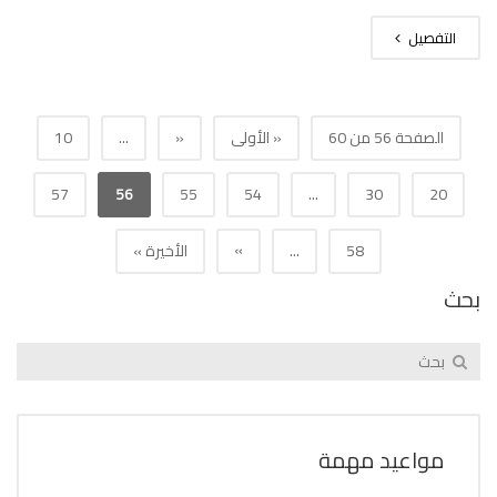
التفصيل
الصفحة 56 من 60
« الأولى
«
...
10
57
56
55
54
...
30
20
»
58
...
الأخيرة »
بحث
مواعيد مهمة