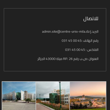
للاتصال
البريد.إ:admin.site@centre-univ-mila.dz
رقم الهاتف :45 00 45 031
الفاكس : 45 00 45 031
العنوان :ص.ب رقم 26 .RP ميلة 43000 الجزائر