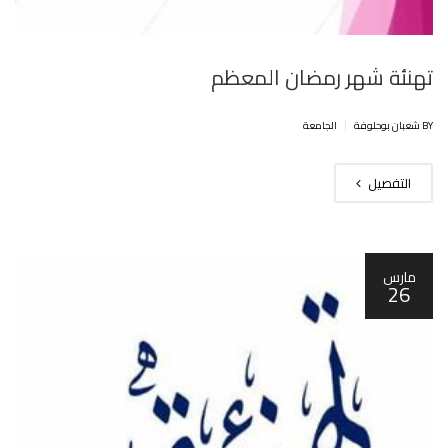
تهنئة شهر رمضان المعظم
|
BY شعبان بوحلوفة
الجامعة
التفصيل
مارس
26