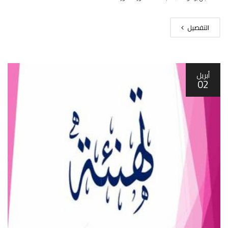
التفصيل
أبريل
02