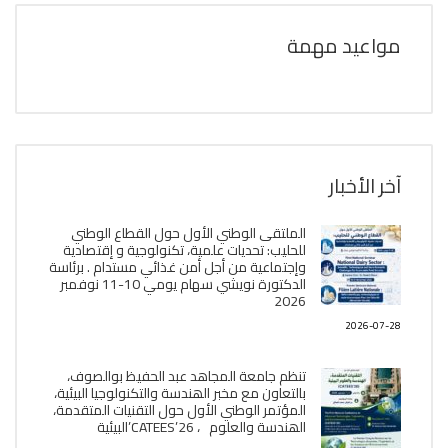
مواعيد مهمة
آخر الأخبار
الملتقى الوطني الأول حول القطاع الوطني
للحليب: تحديات علمية، تكنولوجية و إقتصادية
وإجتماعية من أجل أمن غذائي مستدام . برئاسة
الدكتورة نويشي سهام يومي 10-11 نوفمبر
2026
2026-07-28
تنظم جامعة المجاهد عبد الحفيظ بوالصوف،
بالتعاون مع مخبر الھندسة والتكنولوجيا البیئیة،
المؤتمر الوطني الأول حول التقنيات المتقدمة،
الھندسة والعلوم ، CATEES’26’البیئية