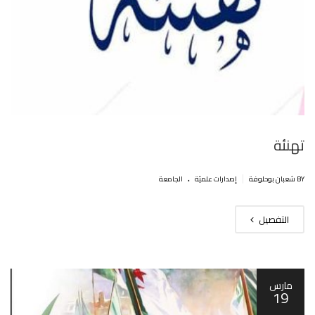
تهنئة
.
|
BY شعبان بوحلوفة
إصدارات علميّة
الجامعة
التفصيل
مارس
19