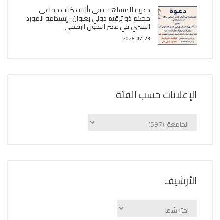
دعوة للمساهمة في تأليف كتاب جماعي
محكم ذو ترقيم دولي بعنوان : إستدامة المورد
البشري في عصر التحول الرقمي
2026-07-23
الإعلانات حسب الفئة
الإعلانات
حسب
الفئة
اﻷرشيف
اﻷرشيف