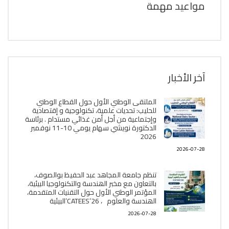
مواعيد مهمة
آخر الأخبار
الملتقى الوطني الأول حول القطاع الوطني
للحليب: تحديات علمية، تكنولوجية و إقتصادية
وإجتماعية من أجل أمن غذائي مستدام . برئاسة
الدكتورة نويشي سهام يومي 10-11 نوفمبر
2026
2026-07-28
تنظم جامعة المجاهد عبد الحفيظ بوالصوف،
بالتعاون مع مخبر الھندسة والتكنولوجيا البیئیة،
المؤتمر الوطني الأول حول التقنيات المتقدمة،
الھندسة والعلوم ، CATEES’26’البیئية
2026-07-28