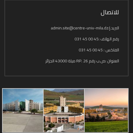
للاتصال
البريد.إ:admin.site@centre-univ-mila.dz
رقم الهاتف :45 00 45 031
الفاكس : 45 00 45 031
العنوان :ص.ب رقم 26 .RP ميلة 43000 الجزائر