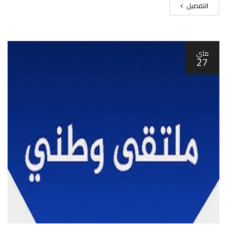
التفصيل
ماي
27