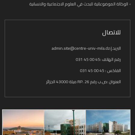
الوكالة الموضوعاتية للبحث في العلوم الاجتماعية والانسانية
للاتصال
البريد.إ:admin.site@centre-univ-mila.dz
رقم الهاتف :45 00 45 031
الفاكس : 45 00 45 031
العنوان :ص.ب رقم 26 .RP ميلة 43000 الجزائر