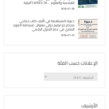
الھندسة والعلوم ، CATEES’26’البیئية
2026-07-28
دعوة للمساهمة في تأليف كتاب جماعي
محكم ذو ترقيم دولي بعنوان : إستدامة المورد
البشري في عصر التحول الرقمي
2026-07-23
الإعلانات حسب الفئة
الإعلانات
حسب
الفئة
اﻷرشيف