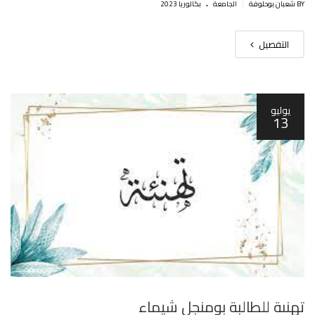
.
|
BY شعبان بوحلوفة
الجامعة
بكالوريا 2023
التفصيل
يوليو
13
تهنىة للطالبة بومنجل شيماء