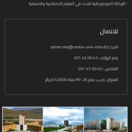
الوكالة الموضوعاتية للبحث في العلوم الاجتماعية والانسانية
للاتصال
البريد.إ:admin.site@centre-univ-mila.dz
رقم الهاتف :45 00 45 031
الفاكس : 45 00 45 031
العنوان :ص.ب رقم 26 .RP ميلة 43000 الجزائر