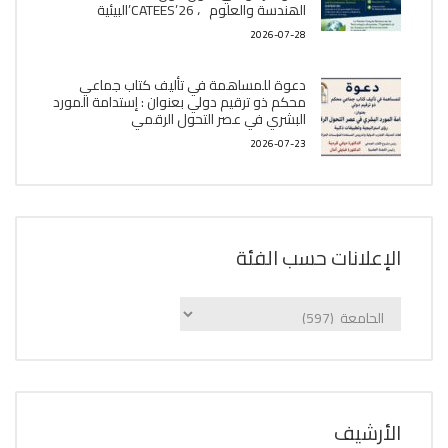
الھندسة والعلوم ، CATEES’26’البیئية
2026-07-28
دعوة للمساهمة في تأليف كتاب جماعي
محكم ذو ترقيم دولي بعنوان : إستدامة المورد
البشري في عصر التحول الرقمي
2026-07-23
الإعلانات حسب الفئة
الإعلانات
حسب
الفئة
اﻷرشيف