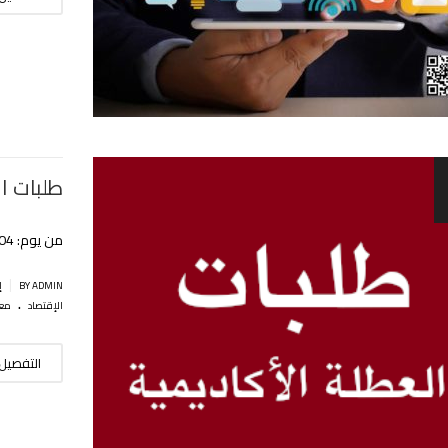
طلبات العط
من يوم: 04 سبتمبر إلى 03 نوفمبر 2022
|
BY ADMIN
إ
.
الإقتصاد
معه
التفصيل