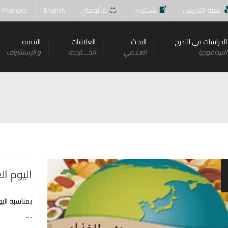
هيئة التدريس
شكاوي
م.ألومني
English
Français
الدراسات في التدرج
البحث
العلاقات
التنمية
البيداغوجيا
العـلـمي
الخــــارجية
و اﻹستشراف
اليوم الع
. ..