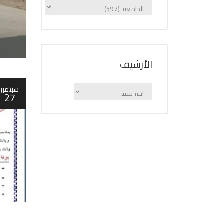
الإعلانات
حسب
الفئة
اﻷرشيف
سبتمبر
اﻷرشيف
27