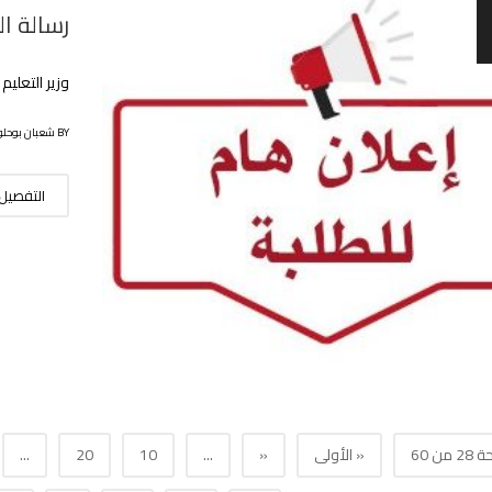
رسالة ا
وزير التعليم
BY شعبان بوحلوفة
التفصيل
من 60
« الأولى
«
...
10
20
...