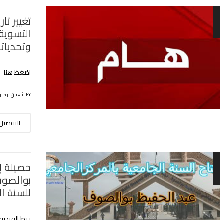
تغيير تا
التسويق
وتحدياته بتاريخ 06
اضغظ هنا
BY شعبان بوحلوفة
التفصيل
حصيلة إ
بوالصوف
للسنة الجامع
رابط الفيدي