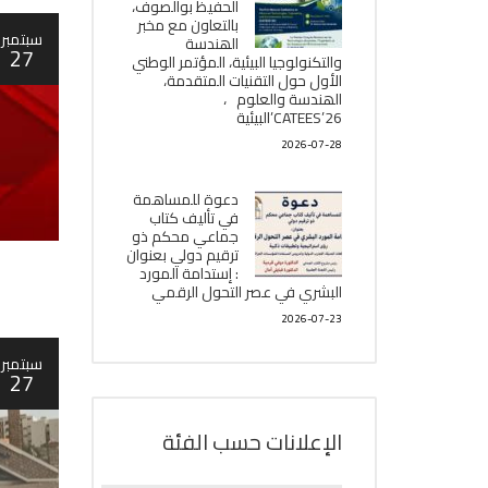
الحفيظ بوالصوف،
بالتعاون مع مخبر
سبتمبر
الھندسة
27
والتكنولوجيا البیئیة، المؤتمر الوطني
الأول حول التقنيات المتقدمة،
الھندسة والعلوم ،
CATEES’26’البیئية
2026-07-28
دعوة للمساهمة
في تأليف كتاب
جماعي محكم ذو
ترقيم دولي بعنوان
: إستدامة المورد
البشري في عصر التحول الرقمي
2026-07-23
سبتمبر
27
الإعلانات حسب الفئة