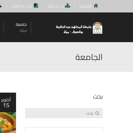
الرئيسية
ت.عن بعد
م.ت.م.للغات
جامعة
ميلة
الجامعة
بحث
أكتوبر
15