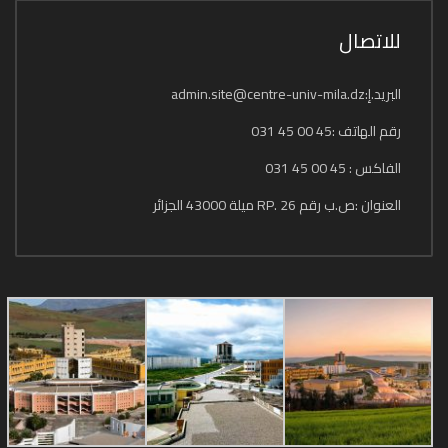
للاتصال
البريد.إ:admin.site@centre-univ-mila.dz
رقم الهاتف :45 00 45 031
الفاكس : 45 00 45 031
العنوان :ص.ب رقم 26 .RP ميلة 43000 الجزائر