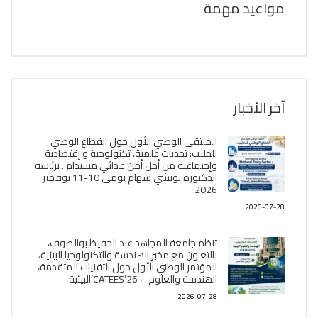
مواعيد مهمة
آخر الأخبار
الملتقى الوطني الأول حول القطاع الوطني
للحليب: تحديات علمية، تكنولوجية و إقتصادية
وإجتماعية من أجل أمن غذائي مستدام . برئاسة
الدكتورة نويشي سهام يومي 10-11 نوفمبر
2026
2026-07-28
تنظم جامعة المجاهد عبد الحفيظ بوالصوف،
بالتعاون مع مخبر الھندسة والتكنولوجيا البیئیة،
المؤتمر الوطني الأول حول التقنيات المتقدمة،
الھندسة والعلوم ، CATEES’26’البیئية
2026-07-28