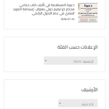
دعوة للمساهمة في تأليف كتاب جماعي
محكم ذو ترقيم دولي بعنوان : إستدامة المورد
البشري في عصر التحول الرقمي
2026-07-23
الإعلانات حسب الفئة
الإعلانات
حسب
الفئة
اﻷرشيف
اﻷرشيف