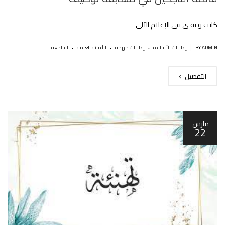
كاتب و تقني في اﻹعلام اﻵلي
.
.
.
|
BY ADMIN
إعلانات للأساتذة
إعلانات مهمة
اﻷمانة العامة
الجامعة
التفصيل
مارس
22