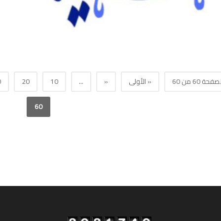
صفحة 60 من 60
« الأولى
«
...
10
20
0
60