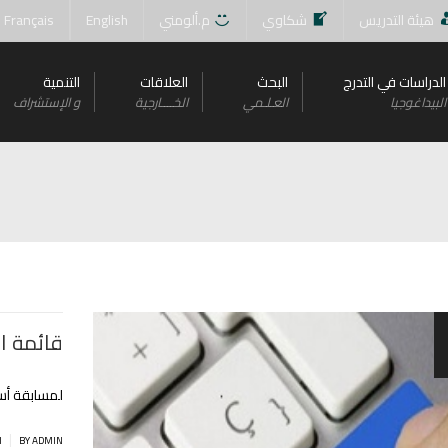
هيئة التدريس
شكاوي
م.ألومني
English
Français
الدراسات في التدرج
البحث
العلاقات
التنمية
البيداغوجيا
العـلـمي
الخــــارجية
و اﻹستشراف
قائمة ا
لمسابقة أس
|
BY ADMIN
ا