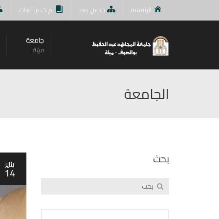
الرئيسية
ت.عن بعد
م.ت.م.للغات
جامعة
ميلة
الجامعة
بحث
يناير
14