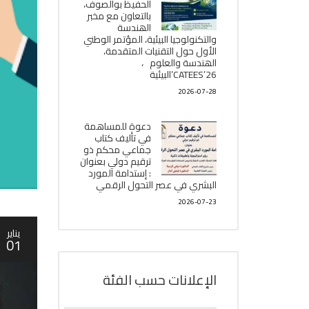
الحفيظ بوالصوف،
بالتعاون مع مخبر
الھندسة
والتكنولوجيا البیئیة، المؤتمر الوطني
الأول حول التقنيات المتقدمة،
الھندسة والعلوم ،
CATEES’26’البیئية
2026-07-28
دعوة للمساهمة
في تأليف كتاب
جماعي محكم ذو
ترقيم دولي بعنوان
: إستدامة المورد
البشري في عصر التحول الرقمي
2026-07-23
يناير
01
الإعلانات حسب الفئة