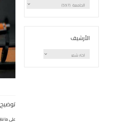
الإعلانات
حسب
الفئة
اﻷرشيف
اﻷرشيف
توضيح 
على ما تناولته