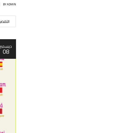
|
BY ADMIN
التفص
ديسمبر
08