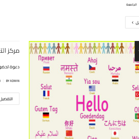
الجامعة
يل
مركز ال
دعوة لحضور
|
BY ADMIN
ا
التفصيل