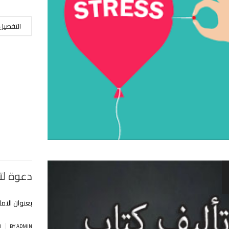
التفصيل
دعوة لت
بعنوان النم
|
BY ADMIN
ا