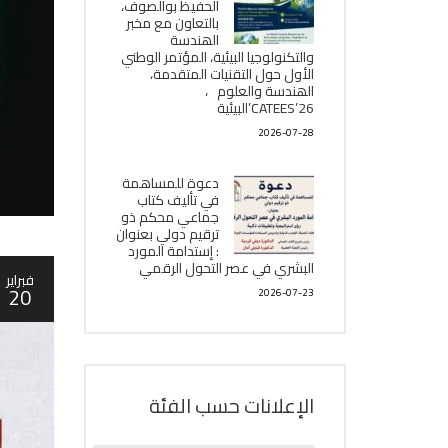
الحفيظ بوالصوف،
بالتعاون مع مخبر
الھندسة
والتكنولوجيا البیئیة، المؤتمر الوطني
الأول حول التقنيات المتقدمة،
الھندسة والعلوم ،
CATEES’26’البیئية
2026-07-28
دعوة للمساهمة
في تأليف كتاب
جماعي محكم ذو
ترقيم دولي بعنوان
: إستدامة المورد
البشري في عصر التحول الرقمي
فبراير
20
2026-07-23
الإعلانات حسب الفئة