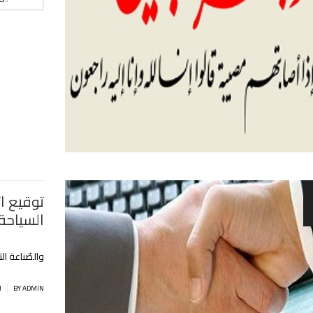
توقيع ات
السياحة
والصّناعة ال
|
BY ADMIN
ا