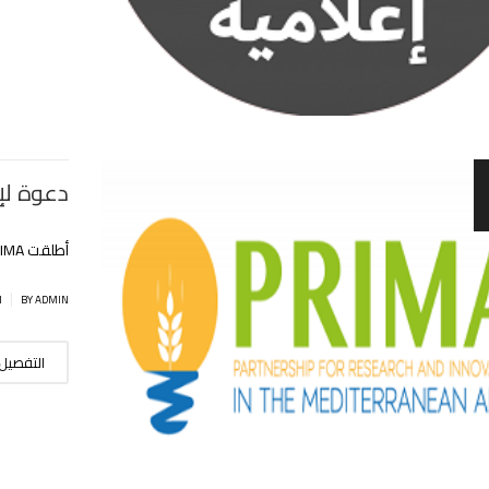
دعوة لإ
أطلقت PRIMA برنامجها التربصي الموجه للشباب الباحثين لسنة 2020/2021
|
BY ADMIN
ا
التفصيل