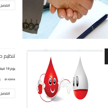
التفصيل
تنظيم ح
يوم 18 فيفري 2020 إبتداء من التاسعة صباحا
|
BY ADMIN
إ
التفصيل