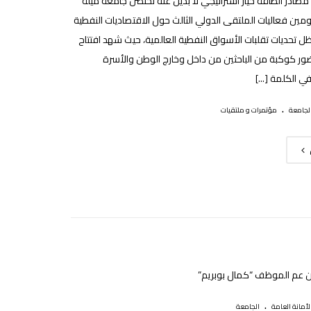
 مصادر الطاقة خيار استراتيجي لا بديل عنه تحتضن جامعة ميلة
ين فعاليات الملتقى الدولي الثالث حول الاقتصاديات النفطية
ظل تحديات تقلبات الأسواق النفطية العالمية، حيث شهد افتتاح
ر كوكبة من الباحثين من داخل وخارج الوطن والأسرة
ي الكلمة [...]
.
لجامعة
مؤتمرات و ملتقيات
ن عم الموظف “كمال بوبريم”
.
ﻷمانة العامة
الجامعة