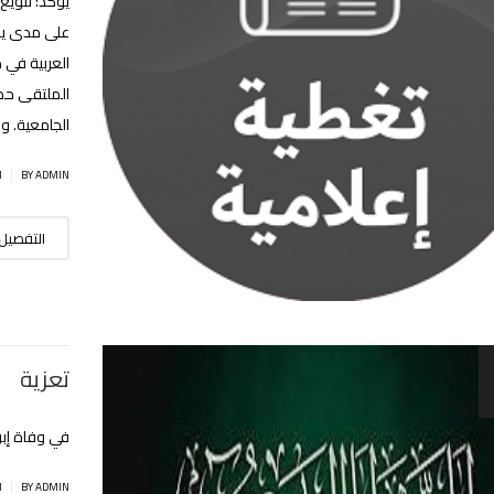
يؤكد: تنويع
على مدى يوم
العربية في 
الملتقى حضو
الجامعية. وف
|
BY ADMIN
ا
التفصيل
تعزية
في وفاة إب
|
BY ADMIN
ا