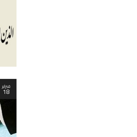
فبراير
18