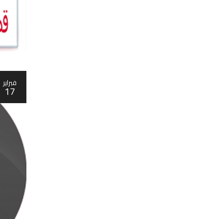
فبراير
17