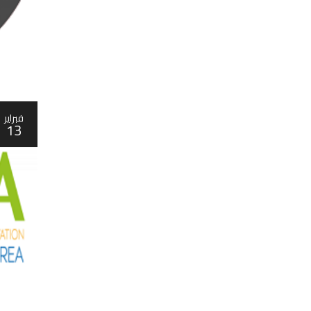
فبراير
13