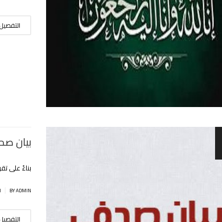
التفصيل
بيان صحف
بناءً على تق
|
BY ADMIN
ا
التفصيل