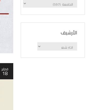
الإعلانات
حسب
الفئة
اﻷرشيف
اﻷرشيف
فبراير
18