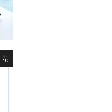
فبراير
18