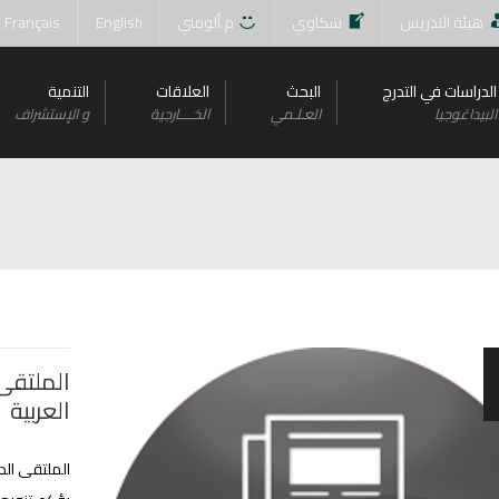
هيئة التدريس
شكاوي
م.ألومني
English
Français
الدراسات في التدرج
البحث
العلاقات
التنمية
البيداغوجيا
العـلـمي
الخــــارجية
و اﻹستشراف
الملتقى 
العربية
الملتقى الد