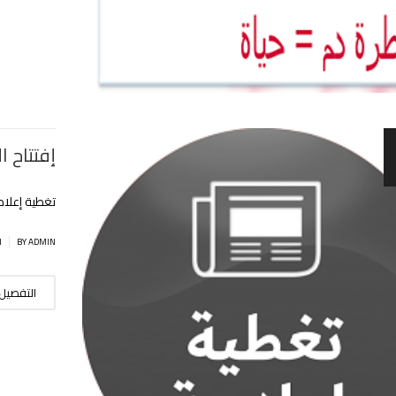
إفتتاح 
تغطية إعلام
|
BY ADMIN
ا
التفصيل